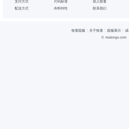
支付方式
尺码标准
加入牧童
配送方式
布料特性
联系我们
牧童园服
关于牧童
园服展示
成
©
mutongx.com