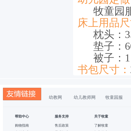
牧童园
床上用品尺
枕头：35
垫子：60cm
被子：115c
书包尺寸：
幼教网
幼儿教师网
牧童园服
帮助中心
服务支持
关于牧童
购物指南
售后政策
了解牧童