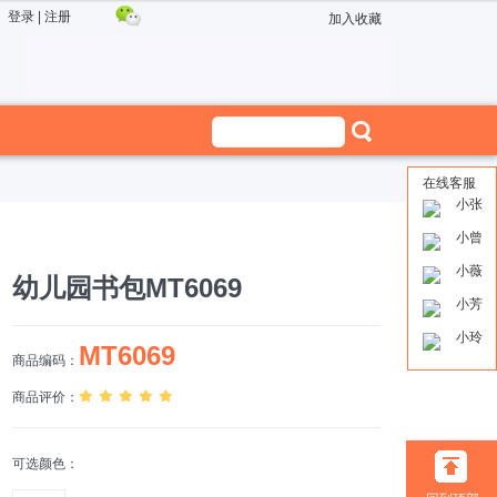
登录
|
注册
加入收藏
在线客服
小张
小曾
小薇
幼儿园书包MT6069
小芳
小玲
MT6069
商品编码：
商品评价：
可选颜色：