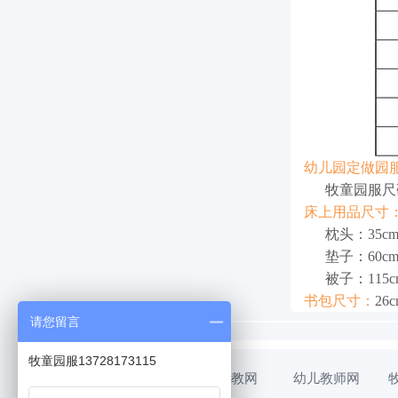
幼儿园定做园
牧童园服尺
床上用品尺寸
枕头：35cm 
垫子：60cm X
被子：115cm 
书包尺寸：
26c
请您留言
牧童园服13728173115
幼教网
幼儿教师网