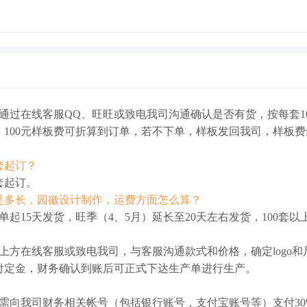
通过在线客服QQ、旺旺或致电我司沟通确认是否有货，按每套1
，100元样板费可折算到订单，若不下单，样板发回我司，样板
套起订？
套起订。
是多长，园徽设计制作，运费方面怎么算？
单起15天发货，旺季（4、5月）延长至20天左右发货，100套
方在线客服或致电我司，与客服沟通款式和价格，确定logo和
付定金，财务确认到账后可正式下达生产单进行生产。
向我司财务相关帐号（包括银行账号，支付宝账号等）支付30