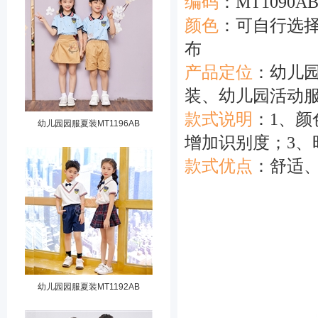
编码
：MT1090
A
颜色
：可自行
布
产品定位
：幼儿
装、幼儿园活动
款式说明
：1、
幼儿园园服夏装MT1196AB
增加识别度；3、
款式优点
：舒适
幼儿园园服夏装MT1192AB