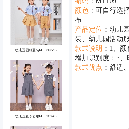
编码
：MT1095
颜色
：可自行
布
产品定位
：幼儿
装、幼儿园活动
款式说明
：1、
幼儿园园服夏装MT1202AB
增加识别度；3、
款式优点
：舒适
幼儿园夏季园服MT1203AB