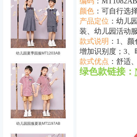
编码
：MT1082A
颜色
：可自行
产品定位
：幼儿
装、幼儿园活动
款式说明
：1、
增加识别度；3、
幼儿园夏季园服MT1203AB
款式优点
：舒适
绿色款链接：
幼儿园园服夏装MT1197AB