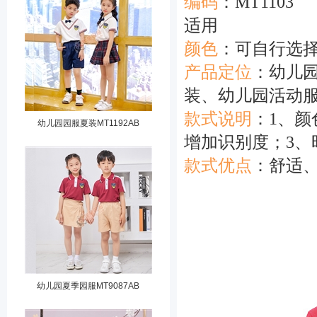
编码
：MT1103
适用
颜色
：可自行
产品定位
：幼儿
装、幼儿园活动
款式说明
：1、
幼儿园园服夏装MT1192AB
增加识别度；3、
款式优点
：舒适
幼儿园夏季园服MT9087AB