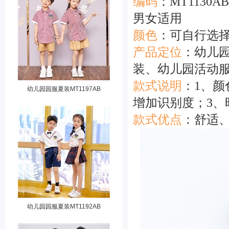
编码
：MT1130AB
男女适用
颜色
：可自行
产品定位
：幼儿
装、幼儿园活动
款式说明
：1、
幼儿园园服夏装MT1197AB
增加识别度；3、
款式优点
：舒适
幼儿园园服夏装MT1192AB