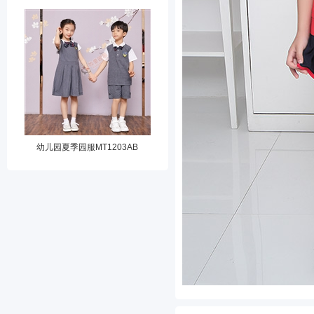
幼儿园夏季园服MT1203AB