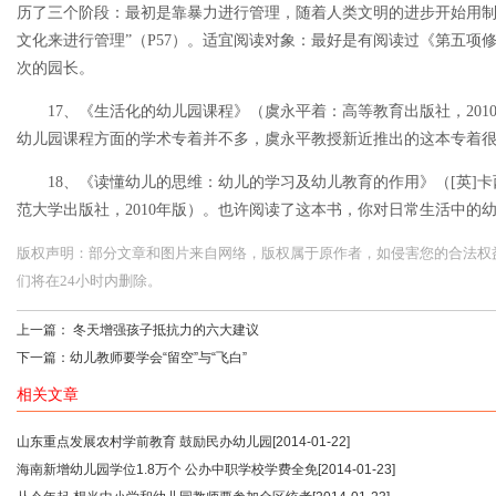
历了三个阶段：最初是靠暴力进行管理，随着人类文明的进步开始用
文化来进行管理”（P57）。适宜阅读对象：最好是有阅读过《第五项
次的园长。
17、《生活化的幼儿园课程》（虞永平着：高等教育出版社，201
幼儿园课程方面的学术专着并不多，虞永平教授新近推出的这本专着
18、《读懂幼儿的思维：幼儿的学习及幼儿教育的作用》（[英]卡
范大学出版社，2010年版）。也许阅读了这本书，你对日常生活中的
版权声明：部分文章和图片来自网络，版权属于原作者，如侵害您的合法权益，请您
们将在24小时内删除。
上一篇：
冬天增强孩子抵抗力的六大建议
下一篇：
幼儿教师要学会“留空”与“飞白”
相关文章
山东重点发展农村学前教育 鼓励民办幼儿园
[2014-01-22]
海南新增幼儿园学位1.8万个 公办中职学校学费全免
[2014-01-23]