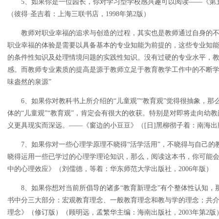
5、如果你是一位园长，你对学习型学校感兴趣可以阅读——《第
（彼得·圣吉着：上海三联书店，1998年第2版）
教师对职业幸福的追求与创造的过程，其实也是教师通过自身的不
职业幸福的体验是需要以具备基本的专业知能为前提的，这些专业知
的条件性知识及处理情境问题的实践性知识。没有过硬的专业水平，
感。而教师专业素质的提高是源于教师立足于教育教学工作中的不断学
味盎然的泉源”
6、如果你对教科书上所介绍的“儿童观”“教育观”觉得很抽象，那
体的“儿童观”“教育观”，肯定会有很大的收获。特别是对即将走向幼
义更具现实而深远。——《窗边的小豆豆》（[日]黑柳彻子着：南海出版
7、如果你对一些心理学原理不晓得“活学活用”，不晓得与自己的
晓得运用一些已学过的心理学理论知识，那么，阅读这本书，你可能
中的心理效应》（刘儒德，等着：华东师范大学出版社，2006年版）
8、如果你想对当前所倡导的诸多“教育新理念”有个整体性认知，那
书中分三大部分：宏观教育理念、一般教育理念和教与学的理念；共介绍
理念》（修订版）（顾明远，孟繁华主编：海南出版社，2003年第2版