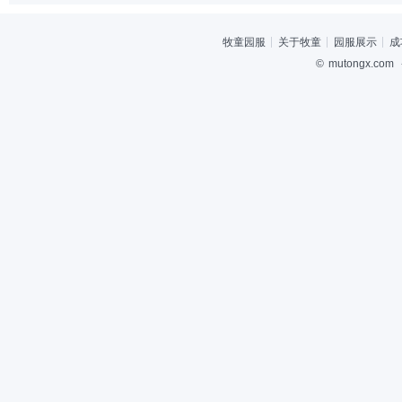
牧童园服
关于牧童
园服展示
成
©
mutongx.com