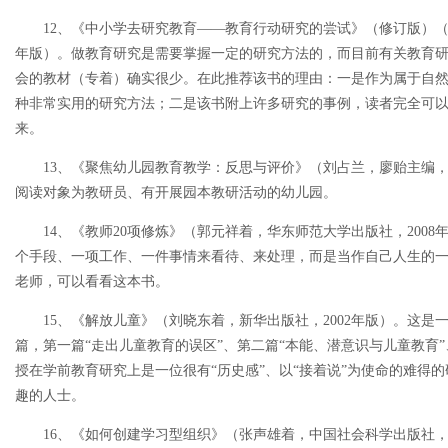
12、《中小学去研究教育——教育行动研究的尝试》（修订版）（陈桂
年版）。做教育研究是需要掌握一定的研究方法的，而目前有关教育
会的教材（专着）确实很少。在此推荐该书的理由：一是作为属于自
种非常实用的研究方法；二是该书附上许多研究的事例，读者完全可
来。
13、《聚焦幼儿园教育教学：反思与评价》（刘占兰，廖贻主编，北
阅读对象为教研员、有开展园本教研活动的幼儿园。
14、《教师20项修炼》（郭元祥着，华东师范大学出版社，2008
个手段、一项工作、一件事情来看待、来处理，而是当作自己人生的
老师，可以看看这本书。
15、《解放儿童》（刘晓东着，新华出版社，2002年版）。这是
篇，第一篇“走出儿童教育的误区”、第二篇“本能、潜意识与儿童教育”
授在学前教育研究上是一位很有“历史感”、以“接着说”为使命的难得
趣的人士。
16、《如何创建学习型组织》（张声雄着，中国社会科学出版社，2