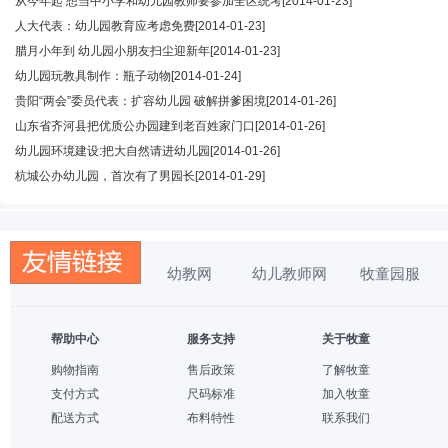
从今年起 想当中小学和幼儿园教师要参加全区统考
[2014-01-23]
人大代表：幼儿园教育应考虑免费
[2014-01-23]
腊月小年到 幼儿园小朋友扫尘迎新年
[2014-01-23]
幼儿园玩教具制作：瓶子动物
[2014-01-24]
贵阳“两会”委员代表：扩容幼儿园 破解拼爹困境
[2014-01-26]
山东省齐河县把优质公办园建到老百姓家门口
[2014-01-26]
幼儿园环境建设:把大自然请进幼儿园
[2014-01-26]
杭城公办幼儿园，首次有了男园长
[2014-01-29]
幼教网
幼儿教师网
牧童园服
帮助中心
服务支持
关于牧童
购物指南
售后政策
了解牧童
支付方式
尺码标准
加入牧童
配送方式
布料特性
联系我们