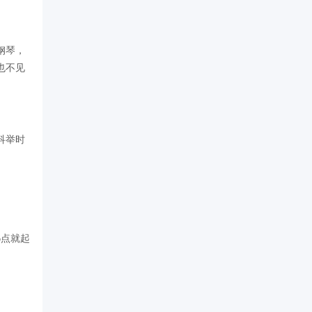
钢琴，
也不见
科举时
点就起