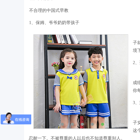
不合理的中国式早教
1、保姆、爷爷奶奶带孩子
很
子
境
2
中
成
你
3
父
子
这
忍耐一下。不被尊重的人以后也不知道尊重别人。