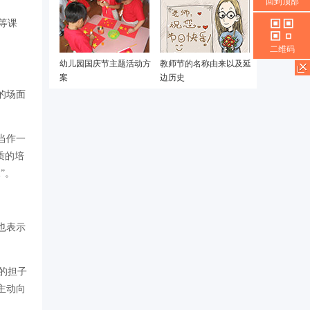
回到顶部
等课
二维码
幼儿园国庆节主题活动方
教师节的名称由来以及延
案
边历史
的场面
当作一
质的培
”。
也表示
的担子
主动向