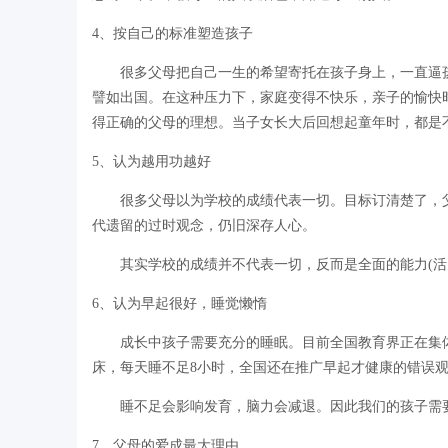
4、按自己的标准塑造孩子
很多父母把自己一生的希望寄托在孩子身上，一直逼孩
譬如出国。在这种压力下，家庭变得不快乐，亲子的愉快
得正确的父母的理想。当子女长大后回想起童年时，都是
5、认为越用功越好
很多父母以为学校的成绩代表一切。目标订清楚了，父
代遗留的过时观念，仍旧深存人心。
其实学校的成绩并不代表一切，反而是全面的能力(活力
6、认为早起很好，睡觉懒惰
成长中孩子需要充分的睡眠。目前全国教育界正在集体
床，每天睡不足8小时，全国还在推广早起才健康的错误
睡不足会影响发育，脑力会减退。因此我们的孩子需
7、父母的爱成最大理由