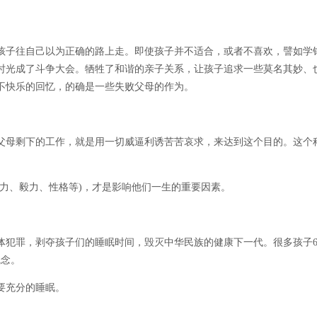
子往自己以为正确的路上走。即使孩子并不适合，或者不喜欢，譬如学
时光成了斗争大会。牺牲了和谐的亲子关系，让孩子追求一些莫名其妙、
不快乐的回忆，的确是一些失败父母的作为。
母剩下的工作，就是用一切威逼利诱苦苦哀求，来达到这个目的。这个
、毅力、性格等)，才是影响他们一生的重要因素。
犯罪，剥夺孩子们的睡眠时间，毁灭中华民族的健康下一代。很多孩子6
观念。
要充分的睡眠。