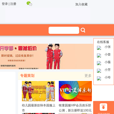
登录
|
注册
加入收藏
在线客服
小张
小曾
小薇
小芳
专题策划
更多
小玲
幼儿园最新款秋冬园服上
牧童园服VIP会员俱乐部
市
公测，新注册即送100元