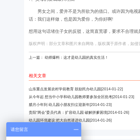
男女之间，爱并不是为所欲为的借口。或许因为电视剧
话：我们这样做，也是因为爱你，为你好啊!
想用这句话堵住子女的反驳，这简直荒谬，要求不合理就
版权声明：部分文章和图片来自网络，版权属于原作者，如侵害您的
上一篇：
幼师爆料：这才是幼儿园的真实生活！
相关文章
山东重点发展农村学前教育 鼓励民办幼儿园
[2014-01-22]
从今年起 想当中小学和幼儿园教师要参加全区统考
[2014-01-23]
腊月小年到 幼儿园小朋友扫尘迎新年
[2014-01-23]
贵阳“两会”委员代表：扩容幼儿园 破解拼爹困境
[2014-01-26]
幼儿园环境建设:把大自然请进幼儿园
[2014-01-26]
请您留言