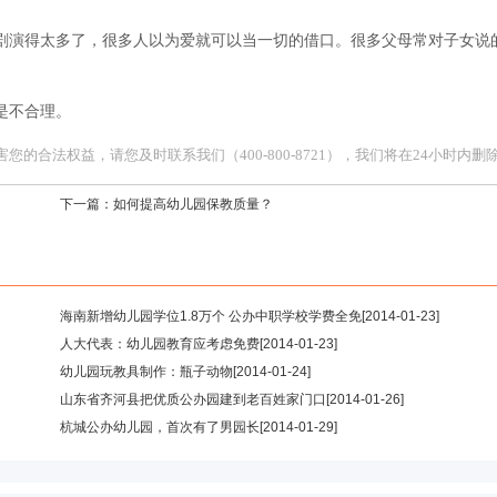
演得太多了，很多人以为爱就可以当一切的借口。很多父母常对子女说
是不合理。
合法权益，请您及时联系我们（400-800-8721），我们将在24小时内删
下一篇：
如何提高幼儿园保教质量？
海南新增幼儿园学位1.8万个 公办中职学校学费全免
[2014-01-23]
人大代表：幼儿园教育应考虑免费
[2014-01-23]
幼儿园玩教具制作：瓶子动物
[2014-01-24]
山东省齐河县把优质公办园建到老百姓家门口
[2014-01-26]
杭城公办幼儿园，首次有了男园长
[2014-01-29]