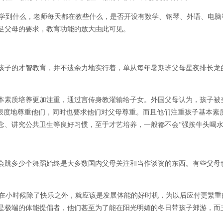
学到什么，老师每天都在教些什么，是否开设有数学、钢琴、外语、电脑
足父母的要求，教育功能的放大由此可见。
子的才智教育，并不遗余力地实行着，单从每年暑期班父母星夜排长龙
素质培养更加注重，通过言传身教灌输给子女。外国父母认为，孩子被
大限度地尊重他们，同时也要求他们对父母尊重。而且他们注重孩子基本素
念、讲究公共卫生等良好习惯，至于才艺培养，一般都不会“强按牛头喝水
跳多少个舞蹈始终是大多数国内父母关注和当作谈资的东西。有些父母
在小时候除了快乐之外，就应该是发展体能的好时机，为以后应付更繁重
是极端的体能提倡者，他们甚至为了能在阳光明媚的冬日带孩子郊游，而