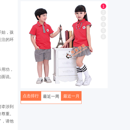
1
2
3
4
5
开始，孩
6
关注的环
。
多用功，
的面说。
点击排行
最近一月
最近一周
全部
何牵涉到
来尊重。
了，请他