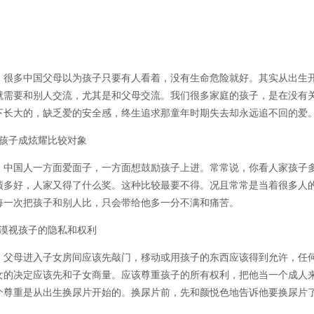
多中国父母以为孩子只要有人看着，没有生命危险就好。其实从出生
就需要和别人交流，尤其是和父母交流。我们很多家庭的孩子，是在没有
下长大的，缺乏爱的安全感，终生追求那童年时期失去却永远追不回的爱
、孩子成炫耀比较对象
国人一方面爱面子，一方面想鼓励孩子上进。常常说，你看人家孩子
绩多好，人家又得了什么奖。这种比较最要不得。况且常常是当着很多人
每一次把孩子和别人比，只会带给他多一分不满和痛苦。
、漠视孩子的隐私和权利
母进入子女房间应该先敲门，移动或用孩子的东西应该得到允许，任
女的决定应该先和子女商量。应该尊重孩子的所有权利，把他当一个成人
个尊重是从出生换尿片开始的。换尿片前，先和颜悦色地告诉他要换尿片