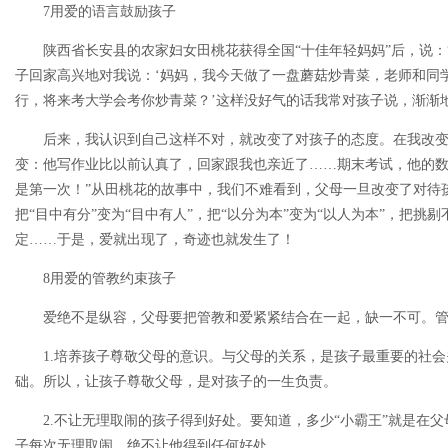
7用爱的语言鼓励孩子
陕西省长安县的农家妇女田桃花获得全国“十佳年轻妈妈”后，说
子回家高兴地对我说：‘妈妈，我今天做了一盘蘑菇炒青菜，老师和同学
行，将来考大学会考你炒青菜？’这样没好气的话我常对孩子说，渐渐
后来，我认识到自己这样不对，就改变了对孩子的态度。在我改
变：他写作业比以前认真了，回家跟我也亲近了……期末考试，他的数
是第一次！”从田桃花的故事中，我们不难看到，父母一旦改变了对待
把“目中有分”变为“目中有人”，把“以分为本”变为“以人为本”，把
定……于是，爱就出现了，奇迹也就发生了！
8用爱的管教约束孩子
爱绝不是纵容，父母要把管教和爱紧紧结合在一起，缺一不可。
1.培养孩子尊敬父母的意识。与父母的关系，是孩子最重要的社
础。所以，让孩子尊敬父母，是对孩子的一生负责。
2.不让无理取闹的孩子得到好处。要知道，多少“小霸王”就是在
子每次无理取闹，绝不让他得到任何好处。