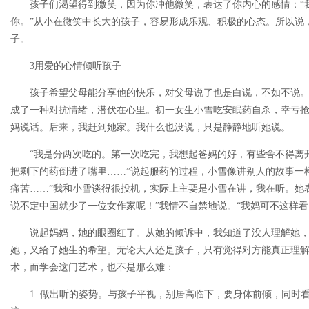
孩子们渴望得到微笑，因为你冲他微笑，表达了你内心的感情：“
你。”从小在微笑中长大的孩子，容易形成乐观、积极的心态。所以说
子。
3用爱的心情倾听孩子
孩子希望父母能分享他的快乐，对父母说了也是白说，不如不说
成了一种对抗情绪，潜伏在心里。初一女生小雪吃安眠药自杀，幸亏
妈说话。后来，我赶到她家。我什么也没说，只是静静地听她说。
“我是分两次吃的。第一次吃完，我想起爸妈的好，有些舍不得离
把剩下的药倒进了嘴里……”说起服药的过程，小雪像讲别人的故事一样
痛苦……”我和小雪谈得很投机，实际上主要是小雪在讲，我在听。她
说不定中国就少了一位女作家呢！”我情不自禁地说。“我妈可不这样看
说起妈妈，她的眼圈红了。从她的倾诉中，我知道了没人理解她
她，又给了她生的希望。无论大人还是孩子，只有觉得对方能真正理
术，而学会这门艺术，也不是那么难：
1. 做出听的姿势。与孩子平视，别居高临下，要身体前倾，同时