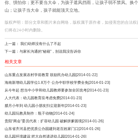
你、惧怕你；更不要当大伞，为孩子遮风挡雨，让孩子弱不禁风。换
山；让孩子当大伞，孩子就能顶天立地。
版权声明：部分文章和图片来自网络，版权属于原作者，如侵害您的合法权益，请您
们将在24小时内删除。
上一篇：
我们幼师没有什么了不起
下一篇：
与家长沟通的“秘籍”，别说我没告诉你
相关文章
山东重点发展农村学前教育 鼓励民办幼儿园
[2014-01-22]
海南新增幼儿园学位1.8万个 公办中职学校学费全免
[2014-01-23]
从今年起 想当中小学和幼儿园教师要参加全区统考
[2014-01-23]
人大代表：幼儿园教育应考虑免费
[2014-01-23]
腊月小年到 幼儿园小朋友扫尘迎新年
[2014-01-23]
幼儿园玩教具制作：瓶子动物
[2014-01-24]
贵阳“两会”委员代表：扩容幼儿园 破解拼爹困境
[2014-01-26]
山东省齐河县把优质公办园建到老百姓家门口
[2014-01-26]
幼儿园环境建设:把大自然请进幼儿园
[2014-01-26]