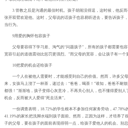
3.管教之后是沟通的最佳时机。孩子胡闹没得逞，这时候，他反
张开双臂欢迎他。这时，父母说的话孩子也容易听进去，要告诉孩子
当行为。
9用爱的胸怀包容孩子
父母要容得下学习差、淘气的“问题孩子”，所有的孩子都需要包
宽容引起的道德震动比惩罚更强烈。”而父母的宽容，会让孩子有一个
10把爱的机会还给孩子
一个人在被他人需要时，才能感受到自己的价值。然而，许多父
来，女孩马上沏了一杯茶，递过去：“爸爸，喝茶！”谁知，爸爸不耐烦
都强！”渐渐地，孩子变得心灰意冷，不再关心别人，也不懂得爱别人
机会，反而被大人爱得“死去活来”。
一份调查表明，18.72%的学生根本不参加任何家务劳动，47.7
41.19%的家长把洗脚水端到孩子面前。然而，正因为这样，才培养
子的父母，要在孩子的面前表现得弱一点，给孩子爱他人的机会。别