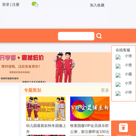
登录
|
注册
加入收藏
在线客服
小张
小曾
小薇
小芳
专题策划
更多
小玲
幼儿园最新款秋冬园服上
牧童园服VIP会员俱乐部
市
公测，新注册即送100元