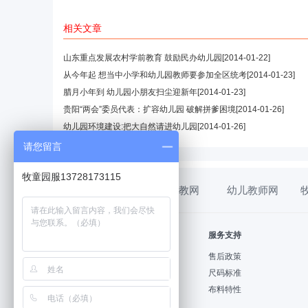
相关文章
山东重点发展农村学前教育 鼓励民办幼儿园
[2014-01-22]
从今年起 想当中小学和幼儿园教师要参加全区统考
[2014-01-23]
腊月小年到 幼儿园小朋友扫尘迎新年
[2014-01-23]
贵阳“两会”委员代表：扩容幼儿园 破解拼爹困境
[2014-01-26]
幼儿园环境建设:把大自然请进幼儿园
[2014-01-26]
请您留言
牧童园服13728173115
幼教网
幼儿教师网
帮助中心
服务支持
购物指南
售后政策
支付方式
尺码标准
配送方式
布料特性