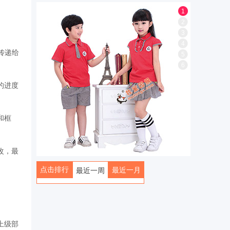
1
2
息。
3
4
传递给
5
6
的进度
和框
改，最
点击排行
最近一月
最近一周
全部
上级部