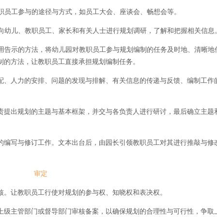
教职员工参与的途径与方式，如员工大会、座谈会、畅想会等。
法向幼儿、教职员工、家长和有关人士进行规划调研，了解和把握相关信
用告示的方法，将幼儿园对教职员工参与规划编制的任务及时地、清晰地
责制的方法，让教职员工直接承担规划编制任务。
配、人力的安排、问题的发现与排解、有关信息的传递与反馈、编制工作
责提出规划的主题与基本框架，并交与各负责人进行研讨，最后确立主题
的编写与修订工作。文本出台后，由园长引领教职员工对其进行推敲与修
审定
核。让教职员工行使对规划的参与权、知晓权和表决权。
上级主管部门或督导部门审核备案，以确保规划的合理性与可行性，争取