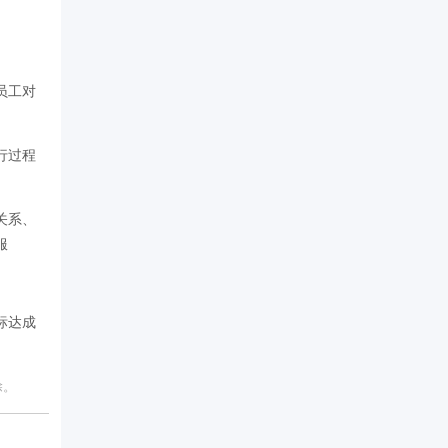
员工对
行过程
关系、
服
标达成
除。