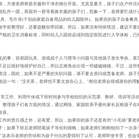
袋，方便老师将脏衣服和干净衣物分开装。尤其是夏天，孩子们在户外活
面都乱作一团，再面对一群等着换衣服的孩子们，想象一下，老师要忙成什
、毛巾等(个别由家庭自备用品的幼儿园除外)。如果你的孩子自备餐具
放学前整理好，还要提醒你带回家。所以，如果没有特殊情况，建议不要
严格的卫生消毒标准，同时幼儿入园前必须到指定医院进行入学体检，已
的事，容易因玩具、游戏或个人习惯等小问题与其他孩子发生争执，甚
不足以很好地保护好自己，所以总难免会出现一些磕磕碰碰。不过，这些
情况，因此，如果不是严重的失职问题，请不要去质问或责备老师。孩子
地说一句：“没关系，老师也不要太放在心上。”相信老师会很感谢你的理
常工作、利用午休或下班时间参与学校组织的示范课、教研、培训等活
、整理孩子们各方面的情况，通过网络、家园联系手册向家长反映孩子在
惊喜。
的责任感之外，还有爱。所以，如果你的孩子还是有些“小毛病”要老
子；如果下班后老师陪着孩子等你到很晚；如果老师们刚刚组织了一次亲
！”这表示老师的劳动和为孩子付出的爱得到了认可，老师即使辛苦，也会