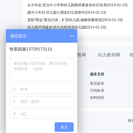
从今年起 想当中小学和幼儿园教师要参加全区统考
[2014-01-23]
腊月小年到 幼儿园小朋友扫尘迎新年
[2014-01-23]
贵阳“两会”委员代表：扩容幼儿园 破解拼爹困境
[2014-01-26]
幼儿园环境建设:把大自然请进幼儿园
[2014-01-26]
请您留言
牧童园服13728173115
幼教网
幼儿教师网
帮助中心
服务支持
购物指南
售后政策
支付方式
尺码标准
配送方式
布料特性
牧
提交