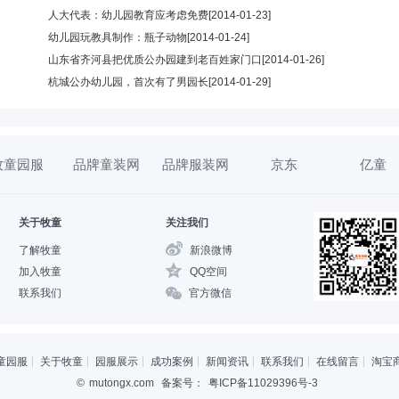
人大代表：幼儿园教育应考虑免费
[2014-01-23]
幼儿园玩教具制作：瓶子动物
[2014-01-24]
山东省齐河县把优质公办园建到老百姓家门口
[2014-01-26]
杭城公办幼儿园，首次有了男园长
[2014-01-29]
牧童园服
品牌童装网
品牌服装网
京东
亿童
关于牧童
关注我们
了解牧童
新浪微博
加入牧童
QQ空间
联系我们
官方微信
童园服
关于牧童
园服展示
成功案例
新闻资讯
联系我们
在线留言
淘宝
©
mutongx.com
备案号：
粤ICP备11029396号-3