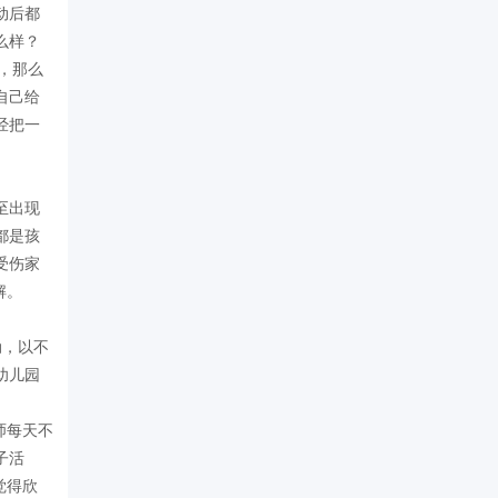
动后都
么样？
，那么
自己给
经把一
至出现
都是孩
受伤家
解。
动，以不
幼儿园
师每天不
子活
觉得欣