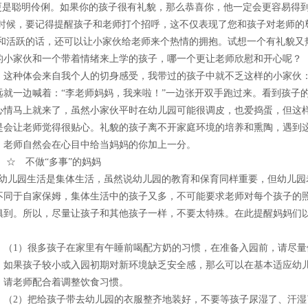
是聪明伶俐。如果你的孩子很有礼貌，那么恭喜你，他一定会更容易得
时候，要记得提醒孩子和老师打个招呼，这不仅表现了您和孩子对老师的
和活跃的话，还可以让小家伙给老师来个热情的拥抱。试想一个有礼貌又
的小家伙和一个带着情绪来上学的孩子，哪一个更让老师欣慰和开心呢？
种体会来自我个人的切身感受，我带过的孩子中就不乏这样的小家伙
远就一边喊着：“李老师妈妈，我来啦！”一边张开双手跑过来。看到孩子
心情马上就来了，虽然小家伙平时在幼儿园可能很调皮，也爱捣蛋，但这
是会让老师觉得很贴心。礼貌的孩子离不开家庭环境的培养和熏陶，遇到
，老师自然会在心目中给当妈妈的你加上一分。
 不做“多事”的妈妈
儿园生活是集体生活，虽然说幼儿园的教育和保育同样重要，但幼儿园
不同于自家保姆，集体生活中的孩子又多，不可能要求老师对每个孩子的
俱到。所以，尽量让孩子和其他孩子一样，不要太特殊。在此提醒妈妈们
：
1）很多孩子在家里有午睡前喝配方奶的习惯，在准备入园前，请尽量
。如果孩子较小或入园初期对新环境缺乏安全感，那么可以在基本适应幼
，请老师配合着调整饮食习惯。
2）把给孩子带去幼儿园的衣服整齐地装好，不要等孩子尿湿了、汗湿