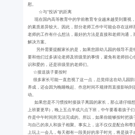
慰。
☆与“投诉”的距离
现在国内高等教育中的学前教育专业越来越受到重视，
的素质差异较大。因此，部分老师工作中可能会存在这样
老师的工作有什么想法，最好的方法是直接和老师沟通，
解决方案。
另外需要提醒家长的是，如果您跟幼儿园的领导不是特
要和他们过多谈论老师及班级里的事情，避免有老师担心
识和爱的，还是班级里的老师们。
☆接送孩子要按时
很多家长可能一直忽视了这一点，总觉得这在幼儿园阶
养成，还会因为晚睡晚起、作息时间不规律而直接影响到
动。
如果您是不习惯按时接孩子离园的家长，那么请仔细想一
上班要更早)，晚上五点半或六点下班，中午要看着孩子
作是中午时间所无法完成的。所以，如果你能够按时把孩
与自己的亲人和孩子相聚。事实上，这不仅仅是配合和尊
上玩上一会儿，每天都有一段美好的亲子时光，将是孩子