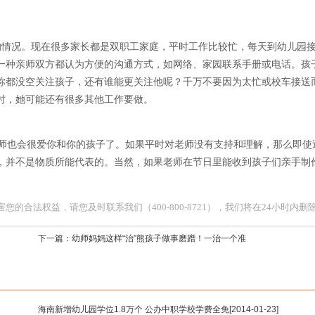
情况。现在很多家长都是双职工家庭，平时工作比较忙，每天到幼儿园
一种亲师双方都认为方便的沟通方式，如网络、家园联系手册或电话。孩
你都没空关注孩子，还有谁能更关注他呢？千万不要因为太忙或校车接送
时，她可能还有很多其他工作要做。
师也会很爱你和你的孩子了。如果平时对老师没有支持和理解，那么即使
，并不是物质所能代表的。当然，如果老师在节日里能收到孩子们亲手制
合法权益，请您及时联系我们（400-800-8721），我们将在24小时内删
下一篇：
幼师妈妈这样“治”熊孩子做事磨蹭！一治一个准
海南新增幼儿园学位1.8万个 公办中职学校学费全免
[2014-01-23]