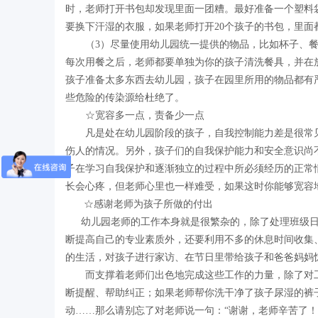
时，老师打开书包却发现里面一团糟。最好准备一个塑料
要换下汗湿的衣服，如果老师打开20个孩子的书包，里
（3）尽量使用幼儿园统一提供的物品，比如杯子、餐具
每次用餐之后，老师都要单独为你的孩子清洗餐具，并在
孩子准备太多东西去幼儿园，孩子在园里所用的物品都有
些危险的传染源给杜绝了。
☆宽容多一点，责备少一点
凡是处在幼儿园阶段的孩子，自我控制能力差是很常见
伤人的情况。另外，孩子们的自我保护能力和安全意识尚
子在学习自我保护和逐渐独立的过程中所必须经历的正常
长会心疼，但老师心里也一样难受，如果这时你能够宽容
☆感谢老师为孩子所做的付出
幼儿园老师的工作本身就是很繁杂的，除了处理班级日
断提高自己的专业素质外，还要利用不多的休息时间收集
的生活，对孩子进行家访、在节日里带给孩子和爸爸妈妈
而支撑着老师们出色地完成这些工作的力量，除了对工作
断提醒、帮助纠正；如果老师帮你洗干净了孩子尿湿的裤
动……那么请别忘了对老师说一句：“谢谢，老师辛苦了