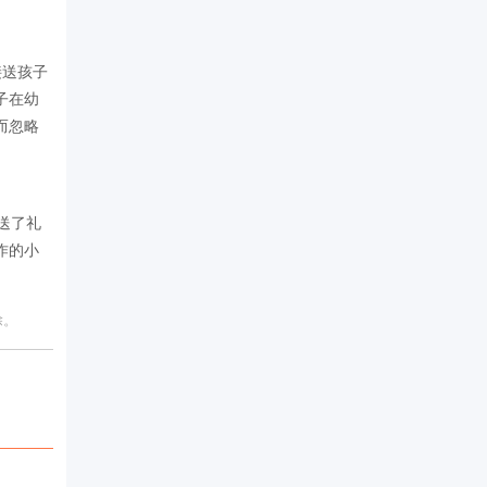
接送孩子
子在幼
而忽略
送了礼
作的小
除。