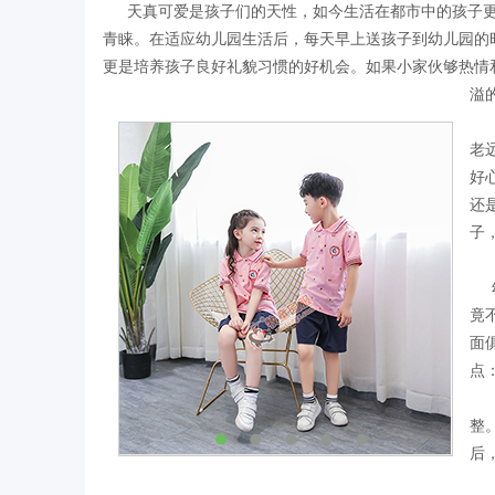
天真可爱是孩子们的天性，如今生活在都市中的孩子更
青睐。在适应幼儿园生活后，每天早上送孩子到幼儿园的
更是培养孩子良好礼貌习惯的好机会。如果小家伙够热情
溢
这
老
好
还
子
☆
幼
竟
面
点
（
整
后
（