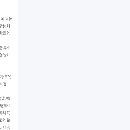
教师队伍
家长对
满意的
也请不
给他知
习惯的
常活
育老师
这些工
点时间
家的路
，那么