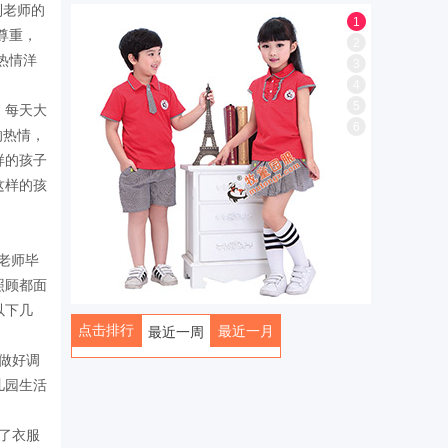
到老师的
1
尊重，
2
热情洋
3
4
5
：每天大
6
的热情，
样的孩子
这样的孩
老师毕
照顾都面
以下几
点击排行
最近一月
最近一周
做好调
全部
儿园生活
了衣服