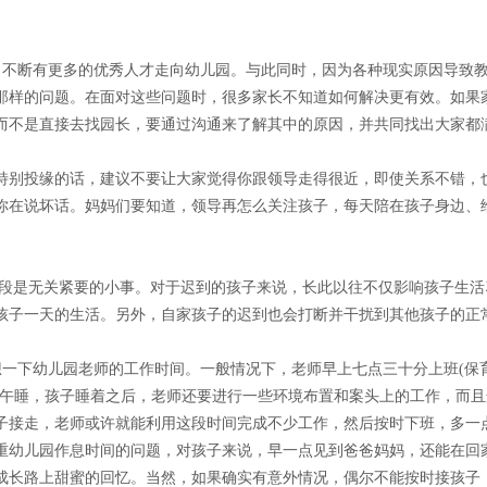
不断有更多的优秀人才走向幼儿园。与此同时，因为各种现实原因导致
那样的问题。在面对这些问题时，很多家长不知道如何解决更有效。如果
而不是直接去找园长，要通过沟通来了解其中的原因，并共同找出大家都
别投缘的话，建议不要让大家觉得你跟领导走得很近，即使关系不错，
你在说坏话。妈妈们要知道，领导再怎么关注孩子，每天陪在孩子身边、
段是无关紧要的小事。对于迟到的孩子来说，长此以往不仅影响孩子生活
孩子一天的生活。另外，自家孩子的迟到也会打断并干扰到其他孩子的正
下幼儿园老师的工作时间。一般情况下，老师早上七点三十分上班(保
们午睡，孩子睡着之后，老师还要进行一些环境布置和案头上的工作，而且
子接走，老师或许就能利用这段时间完成不少工作，然后按时下班，多一
重幼儿园作息时间的问题，对孩子来说，早一点见到爸爸妈妈，还能在回
成长路上甜蜜的回忆。当然，如果确实有意外情况，偶尔不能按时接孩子