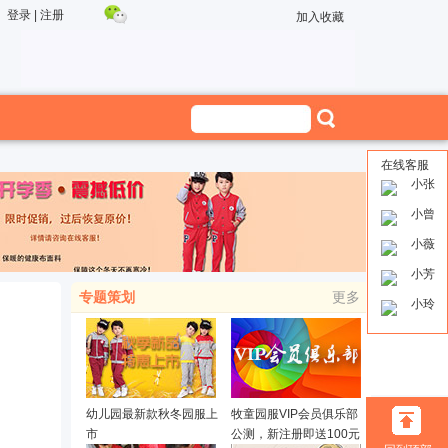
登录
|
注册
加入收藏
在线客服
小张
小曾
小薇
小芳
专题策划
更多
小玲
幼儿园最新款秋冬园服上
牧童园服VIP会员俱乐部
市
公测，新注册即送100元