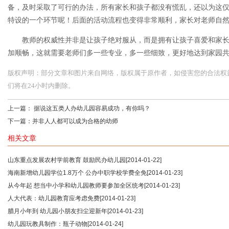
备，及时采取了可行的办法，所有家长和孩子都没有慌乱，还以为这
特设的一个环节呢！后面的活动流程也变得非常顺利，家长对老师自
教师的权威性并非是让孩子绝对服从，而是拥有让孩子喜爱和家
加顺畅，这就需要老师们多一些专业，多一些细致，更好地达到家园
版权声明：部分文章和图片来自网络，版权属于原作者，如侵害您的合法权益，请您
们将在24小时内删除。
上一篇：
据说这五类人办幼儿园容易成功，有你吗？
下一篇：
并非人人都可以成为合格的幼师
相关文章
山东重点发展农村学前教育 鼓励民办幼儿园
[2014-01-22]
海南新增幼儿园学位1.8万个 公办中职学校学费全免
[2014-01-23]
从今年起 想当中小学和幼儿园教师要参加全区统考
[2014-01-23]
人大代表：幼儿园教育应考虑免费
[2014-01-23]
腊月小年到 幼儿园小朋友扫尘迎新年
[2014-01-23]
幼儿园玩教具制作：瓶子动物
[2014-01-24]