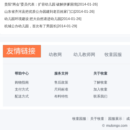
贵阳“两会”委员代表：扩容幼儿园 破解拼爹困境
[2014-01-26]
山东省齐河县把优质公办园建到老百姓家门口
[2014-01-26]
幼儿园环境建设:把大自然请进幼儿园
[2014-01-26]
杭城公办幼儿园，首次有了男园长
[2014-01-29]
幼教网
幼儿教师网
牧童园服
帮助中心
服务支持
关于牧童
购物指南
售后政策
了解牧童
支付方式
尺码标准
加入牧童
配送方式
布料特性
联系我们
牧童园服
关于牧童
园服展示
成
©
mutongx.com