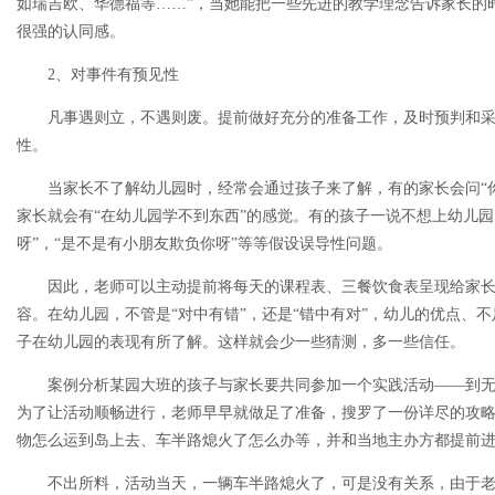
如瑞吉欧、华德福等……”，当她能把一些先进的教学理念告诉家长的
很强的认同感。
2、对事件有预见性
凡事遇则立，不遇则废。提前做好充分的准备工作，及时预判和
性。
当家长不了解幼儿园时，经常会通过孩子来了解，有的家长会问“
家长就会有“在幼儿园学不到东西”的感觉。有的孩子一说不想上幼儿园
呀”，“是不是有小朋友欺负你呀”等等假设误导性问题。
因此，老师可以主动提前将每天的课程表、三餐饮食表呈现给家
容。在幼儿园，不管是“对中有错”，还是“错中有对”，幼儿的优点、
子在幼儿园的表现有所了解。这样就会少一些猜测，多一些信任。
案例分析某园大班的孩子与家长要共同参加一个实践活动——到
为了让活动顺畅进行，老师早早就做足了准备，搜罗了一份详尽的攻
物怎么运到岛上去、车半路熄火了怎么办等，并和当地主办方都提前
不出所料，活动当天，一辆车半路熄火了，可是没有关系，由于