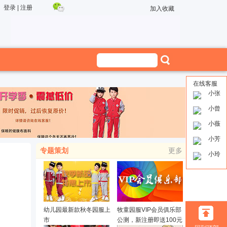
登录
|
注册
加入收藏
在线客服
小张
小曾
小薇
小芳
专题策划
更多
小玲
幼儿园最新款秋冬园服上
牧童园服VIP会员俱乐部
市
公测，新注册即送100元