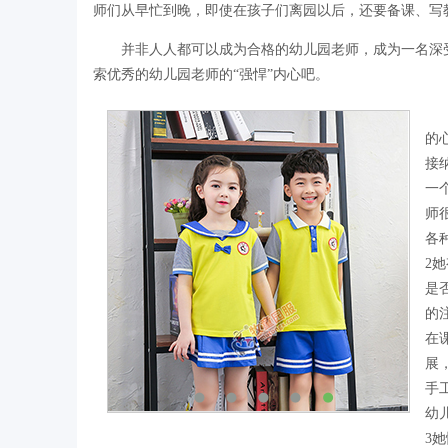
师们从早忙到晚，即使在孩子们离园以后，还要备课、写
并非人人都可以成为合格的幼儿园老师，成为一名深
索优秀的幼儿园老师的“强悍”内心吧。
的
接
一
师
各
2
是
的
在
展
手
幼
3