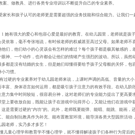
教案、做教具、进行各类专业培训以不断提升自己的专业素养。
受家长和孩子认可的老师更是需要超强的业务技能和综合能力。让我们一
1 她有强大的爱心和包容心爱是最好的教育。在幼儿园里，老师就是孩
心灵依靠，毫不夸张地说，有时候老师的权威甚至高过父母。如果老师不
纳他们，他们幼小的心灵该会有怎样的难过？每个孩子都是极其敏感的，
个眼神、一个动作，也许都会让他们的情绪产生强烈的波动。所以，虽然
很多都是没有结婚的女生，但是她们却懂得要给予孩子父母般的关怀，包
种小习惯。
她有过硬的专业素养对于幼儿园老师来说，上课时声调的高低、音量的大小
否丰富、身体语言如何运用，都是吸引孩子注意力的有效手段。在幼儿阶
注意力集中时间较短，很容易分神，这对老师们的专业能力提出了更高要
课堂上要收放自如，既能让孩子在游戏中玩得开心，又能让他们在游戏中
，这是需要过硬的“内功”的。此外，老师既要能弹、能唱、能跳、能画，
工、能自制玩教具作为补充、能布置教室环境，能导演各类大型园所活动
儿园老师，实乃多才多艺！
她懂儿童心理学和教育学不懂心理学，就不懂得解读孩子们各种行为背后的