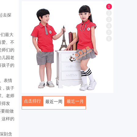
1
2
起去探
3
4
5
子们最大
6
喜爱、不
老师们的
幼儿园老
容孩子的
、表情
段，孩子
求。老师
点击排行
最近一月
最近一周
获得发
还要能做
全部
，这样的
深刻含