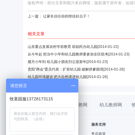
版权声明：部分文章和图片来自网络，版权属于原作者，如侵害您的
上一篇：
让家长信任你的绝佳好点子！
相关文章
山东重点发展农村学前教育 鼓励民办幼儿园
[2014-01-22]
从今年起 想当中小学和幼儿园教师要参加全区统考
[2014-01-23]
腊月小年到 幼儿园小朋友扫尘迎新年
[2014-01-23]
贵阳“两会”委员代表：扩容幼儿园 破解拼爹困境
[2014-01-26]
幼儿园环境建设:把大自然请进幼儿园
[2014-01-26]
请您留言
牧童园服13728173115
幼教网
幼儿教师网
帮助中心
服务支持
购物指南
售后政策