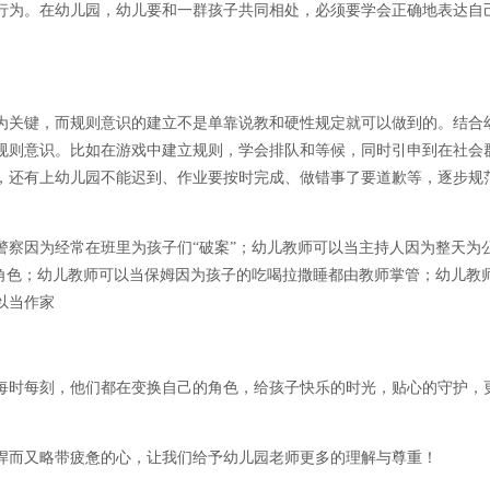
行为。在幼儿园，幼儿要和一群孩子共同相处，必须要学会正确地表达自
为关键，而规则意识的建立不是单靠说教和硬性规定就可以做到的。结合
规则意识。比如在游戏中建立规则，学会排队和等候，同时引申到在社会
，还有上幼儿园不能迟到、作业要按时完成、做错事了要道歉等，逐步规
警察因为经常在班里为孩子们“破案”；幼儿教师可以当主持人因为整天为
种角色；幼儿教师可以当保姆因为孩子的吃喝拉撒睡都由教师掌管；幼儿教
以当作家
每时每刻，他们都在变换自己的角色，给孩子快乐的时光，贴心的守护，
悍而又略带疲惫的心，让我们给予幼儿园老师更多的理解与尊重！