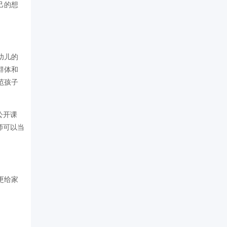
己的想
幼儿的
群体和
范孩子
公开课
师可以当
更给家