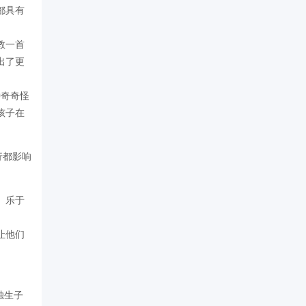
都具有
教一首
出了更
种奇奇怪
孩子在
行都影响
、乐于
让他们
独生子