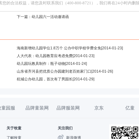
合法权益，请您及时联系我们（400-800-8721），我们将在24小时内删
下一篇：
幼儿园六一活动邀请函
海南新增幼儿园学位1.8万个 公办中职学校学费全免
[2014-01-23]
人大代表：幼儿园教育应考虑免费
[2014-01-23]
幼儿园玩教具制作：瓶子动物
[2014-01-24]
山东省齐河县把优质公办园建到老百姓家门口
[2014-01-26]
杭城公办幼儿园，首次有了男园长
[2014-01-29]
牧童园服
品牌童装网
品牌服装网
京东
亿童
关于牧童
关注我们
了解牧童
新浪微博