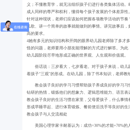
义；不懂教育学，就无法组织孩子们进行各类集体活动。
成人同样的尊严和权利，懂得每个孩子发展的个体差异性
针对这种现状，老师们应该如何把握各项教学活动的节奏
儿歌、讲一个简单的故事就能做到的事情。讲完故事后，
高的要求。
4她有多元的知识结构和开阔的眼界幼儿园老师除了多才
怪的问题，老师要用小朋友能理解的方式进行解答。为此
幼儿园阶段尽早地形成正确的世界观、人生观和价值观。
俗话说：三岁看大，七岁看老。对于孩子来说，幼儿园
着孩子“三观”的形成。在幼儿园，除了书本知识，老师教
教会孩子良好的学习习惯帮助孩子养成良好的学习习
钻研的热情，锻炼他们的想象力、逻辑思维能力、语言表
教会孩子良好的生活习惯在家里，父母爱孩子，什么事情
形成早睡早起、进行体育锻炼、餐前便后洗手等良好的生
教会孩子与人交流相处
美国心理学家卡耐基认为：成功=30%的才能+70