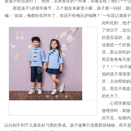
要孩子听话就行了。然而，后来发生的一件事，却着实给了他们一个
那是孩子5岁那年春节，几个朋友来家里小聚，孩子逐一问好，朋
喊：“叔叔，俺都给你拜年了，你还不给俺压岁钱啊？”一句话让满屋
此时此刻，他才
了些日子，这位
好是应该的，这
这都是一个好孩
话，那么你吃的
而且爸爸每天接
了？！”一向不
他的孩子渐渐变
牙，主动帮助妈
洗，而且不再提
的长大了。
牧童
心理学家指出
激维持时，刺激
此可见，短期内
以往则不利于儿童良好习惯的养成。孩子做事只贪图获得钱物，而不