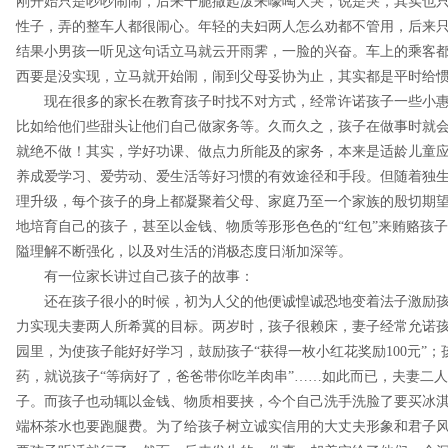
刚开始只是吵吵闹闹，后来干脆撒起泼来嚎啕大哭，说是哭，其实也
性子，弄的整车人都很闹心。年轻的夫妇两人怎么劝都不管用，后来
结果小男孩一听见这句话立马就云开雨霁，一脸的兴奋。车上的乘客
西要是没实现，立马就开始闹，闹到父母妥协为止，其实都是平时给
现在很多的家长在教育孩子时找不对方式，经常许诺孩子一些小惠
比如给他们些甜头让他们自己做家务等。久而久之，孩子在做事时就
就绝不做！其实，学好功课、做点力所能及的家务，本来是适龄儿童
养成爱学习、爱劳动、爱生活等好习惯的有效途径和手段。但随着独
理升级，每个孩子的身上都凝聚着父母、家庭乃至一个家族的殷切期
地培育自己的孩子，甚至以金钱、物质等形形色色的“红包”来贿赂孩
隘理解不断强化，以及对生活的消极态度日渐加深等。
有一位家长讲过自己孩子的故事：
还在孩子很小的时候，初为人父的他便诚惶诚恐地变着法子激励孩
力实现夫妻两人所希冀的目标。两岁时，孩子很赖床，妻子经常允诺孩
园里，为使孩子能好好学习，鼓励孩子“获得一枚小红花奖励100元”
药，就说孩子“等病好了，爸爸带你吃羊肉串”……如此而已，夫妻二人
子。而孩子也动辄以金钱、物质相要挟，今个自己洗手洗脸了要买冰
端杯茶水也要跑腿费。为了给孩子树立诚实信用的大丈夫形象和君子