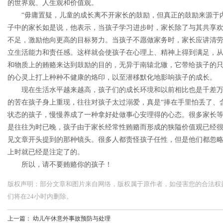
的世界观、人生观和价值观。
“毋庸置疑，儿童的成长离不开家长的鼓励，但真正的鼓励来源于内
子中的家长如是说，他表示，当孩子学习进步时，家长除了与其共享
不足，激励他向更高的目标努力。当孩子不愿做家务时，家长应讲清
立生活能力和责任感。这样就会使孩子在心理上、精神上得到满足，
和物质上的贿赂来达到鼓励的目的，无异于南辕北辙，它带给孩子的
的心灵上打上种种不健康的烙印，以至潜移默化地影响孩子的成长。
现在生活水平越来越高，孩子们的成长环境和以前相比也是千差万
的苦在孩子身上重现，往往对孩子太过溺爱，真是“捧在手里怕丢了、
状态的孩子，慢慢养成了一种拿好处做事心安理得的心态。很多家长
是往往为时已晚，孩子由于家长经常性贿赂而形成的狭隘价值观已经
见文章开头提到的那种镜头。很多人都责怪孩子任性，但是他们都忽
上时就已经是注定了的。
所以，请不要贿赂你的孩子！
版权声明：部分文章和图片来自网络，版权属于原作者，如侵害您的合法权益，请您
们将在24小时内删除。
上一篇：
幼儿午休意外事故预防与处理