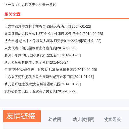
下一篇：
幼儿园冬季运动会开幕词
相关文章
山东重点发展农村学前教育 鼓励民办幼儿园
[2014-01-22]
海南新增幼儿园学位1.8万个 公办中职学校学费全免
[2014-01-23]
从今年起 想当中小学和幼儿园教师要参加全区统考
[2014-01-23]
人大代表：幼儿园教育应考虑免费
[2014-01-23]
腊月小年到 幼儿园小朋友扫尘迎新年
[2014-01-23]
幼儿园玩教具制作：瓶子动物
[2014-01-24]
贵阳“两会”委员代表：扩容幼儿园 破解拼爹困境
[2014-01-26]
山东省齐河县把优质公办园建到老百姓家门口
[2014-01-26]
幼儿园环境建设:把大自然请进幼儿园
[2014-01-26]
杭城公办幼儿园，首次有了男园长
[2014-01-29]
幼教网
幼儿教师网
牧童园服