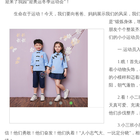
迎来了我园“迎奥运冬季运动会”！
生命在于运动！今天，我们要向爸爸、妈妈展示我们的风采，我
是“锻炼身体，
朋友个个整装齐
们的小小运动员
一.运动员
1.瞧！首
着小动物头饰，
的小模样和迈着
阳，朝气蓬勃，
2.看！小
天真可爱、充满
他们步伐整齐，
3.小三班
信！他们勇敢！他们奋发！他们执着！“人小志气大、一比定分晓”，