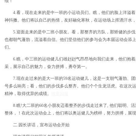
绩！
4.看，现在走来的是中一班的小运动员们。瞧，他们的脸上洋溢
神抖擞。他们将以自己的热情，友好融化寒秋，在运动场上挥洒汗水
5.迎面走来的是中二班小朋友。看，那整齐的方队，那矫健的步
也都朝气蓬勃，流溢着自信。他们坚信他们的参与会为本届运动会添
们。
6.瞧，中三班的运动健儿们雄赳赳气昂昂地向我们走来，他们抱
采，展示自己的魅力，奋力拼搏，勇夺第一。
7.现在走过来的是大一班的59名运动健儿，这是一支朝气蓬勃、
号多么响亮；看，他们的步伐多么整齐。他们个个生龙活虎。在这次
精神，取得优异的成绩。
牧童园服
8.瞧!大二班的60名小朋友迈着整齐的步伐走过来了, 他们聪明
整体，！在此次运动会上，他们将以奥运健儿为榜样，努力拼搏，展
二.园长讲话，宣布运动会开始