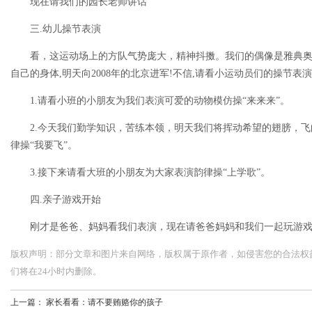
现在请我们的园长老师讲话
三.幼儿操节表演
看，这运动场上的方队气势庞大，精神抖擞。我们的偶像是雅典
自己的身体,明天向2008年的北京进军!不信,请看小运动员们的操节表
1.请看小班的小朋友为我们表演可爱的动物模仿操“来来来”。
2.今天我们勤学知识，苦练本领，明天我们将挥动希望的翅膀，
律操“我要飞”。
3.接下来请看大班的小朋友为大家表演韵律操“上学歌”。
四.亲子游戏开始
刚才是爸爸、妈妈看我们表演，现在请爸爸妈妈和我们一起玩游
版权声明：部分文章和图片来自网络，版权属于原作者，如侵害您的合法权益，请您
们将在24小时内删除。
上一篇：
家长看看：请不要贿赂你的孩子