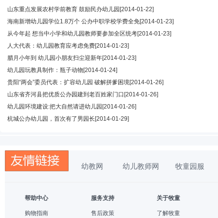
山东重点发展农村学前教育 鼓励民办幼儿园
[2014-01-22]
海南新增幼儿园学位1.8万个 公办中职学校学费全免
[2014-01-23]
从今年起 想当中小学和幼儿园教师要参加全区统考
[2014-01-23]
人大代表：幼儿园教育应考虑免费
[2014-01-23]
腊月小年到 幼儿园小朋友扫尘迎新年
[2014-01-23]
幼儿园玩教具制作：瓶子动物
[2014-01-24]
贵阳“两会”委员代表：扩容幼儿园 破解拼爹困境
[2014-01-26]
山东省齐河县把优质公办园建到老百姓家门口
[2014-01-26]
幼儿园环境建设:把大自然请进幼儿园
[2014-01-26]
杭城公办幼儿园，首次有了男园长
[2014-01-29]
幼教网
幼儿教师网
牧童园服
帮助中心
服务支持
关于牧童
购物指南
售后政策
了解牧童