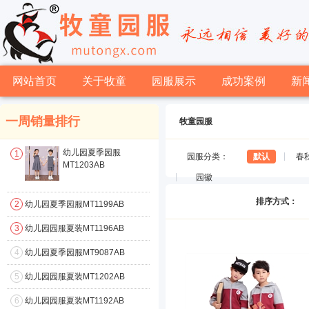
网站首页
关于牧童
园服展示
成功案例
新
一周销量排行
牧童园服
幼儿园夏季园服
1
园服分类：
默认
春
MT1203AB
园徽
排序方式：
2
幼儿园夏季园服MT1199AB
3
幼儿园园服夏装MT1196AB
4
幼儿园夏季园服MT9087AB
5
幼儿园园服夏装MT1202AB
6
幼儿园园服夏装MT1192AB