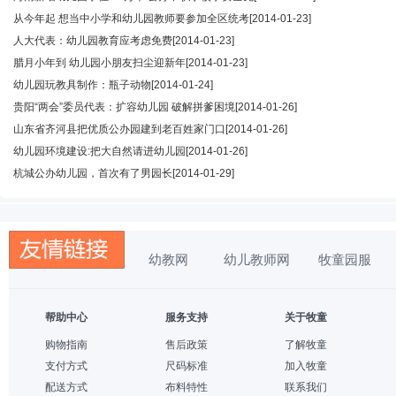
从今年起 想当中小学和幼儿园教师要参加全区统考
[2014-01-23]
人大代表：幼儿园教育应考虑免费
[2014-01-23]
腊月小年到 幼儿园小朋友扫尘迎新年
[2014-01-23]
幼儿园玩教具制作：瓶子动物
[2014-01-24]
贵阳“两会”委员代表：扩容幼儿园 破解拼爹困境
[2014-01-26]
山东省齐河县把优质公办园建到老百姓家门口
[2014-01-26]
幼儿园环境建设:把大自然请进幼儿园
[2014-01-26]
杭城公办幼儿园，首次有了男园长
[2014-01-29]
幼教网
幼儿教师网
牧童园服
帮助中心
服务支持
关于牧童
购物指南
售后政策
了解牧童
支付方式
尺码标准
加入牧童
配送方式
布料特性
联系我们