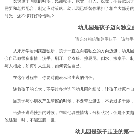
发现孩子问题的时候，比如吃手、厌食、打人、说谎，不要把孩
需要和老师配合，制定应对策略。幼儿园已经替你承担了相当大部分的
时光，还不该好好珍惜吗？
幼儿园是孩子迈向独立
请充分相信和尊重孩子，该放手
从牙牙学语到蹒跚独步，孩子一直在向着独立的方向迈进，幼儿
会自己做很多事情，洗手、刷牙、穿衣服、擦屁屁、倒水、擦桌子、
与人相处，如何引人注意，如何表达自己。
在这个过程中，你要对他表示出由衷的信任。
随着孩子的长大，不要过多地询问幼儿园的细节，让孩子对原本
当孩子与小朋友产生摩擦的时候，不要牵扯进去，不要过多干涉
当孩子遭遇挫折的时候，帮助他调整情绪，分析状况，但是不要
他逃避一时，不能逃脱一世。
幼儿园是孩子走进的第