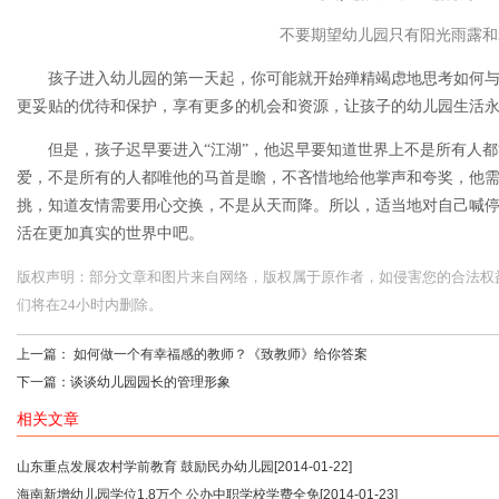
不要期望幼儿园只有阳光雨露和
孩子进入幼儿园的第一天起，你可能就开始殚精竭虑地思考如何
更妥贴的优待和保护，享有更多的机会和资源，让孩子的幼儿园生活
但是，孩子迟早要进入“江湖”，他迟早要知道世界上不是所有人
爱，不是所有的人都唯他的马首是瞻，不吝惜地给他掌声和夸奖，他
挑，知道友情需要用心交换，不是从天而降。所以，适当地对自己喊停
活在更加真实的世界中吧。
版权声明：部分文章和图片来自网络，版权属于原作者，如侵害您的合法权益，请您
们将在24小时内删除。
上一篇：
如何做一个有幸福感的教师？《致教师》给你答案
下一篇：
谈谈幼儿园园长的管理形象
相关文章
山东重点发展农村学前教育 鼓励民办幼儿园
[2014-01-22]
海南新增幼儿园学位1.8万个 公办中职学校学费全免
[2014-01-23]