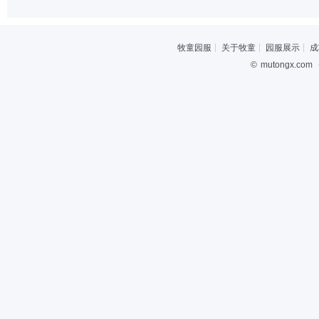
牧童园服
关于牧童
园服展示
成
©
mutongx.com