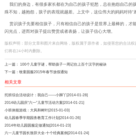
我们的身边，有很多家长都在为自己的孩子犯愁，总在抱怨自己的孩
殊不知，越抱怨，孩子的表现就越差。上文中，这位伟大的妈妈对待“
赏识孩子先要相信孩子，只有相信自己的孩子是世界上最棒的，才能
闪光点，进而对孩子提出赞赏或者表扬，让孩子信心大增。
版权声明：部分文章和图片来自网络，版权属于原作者，如侵害您的合法权益，请您
们将在24小时内删除。
上一篇：
100个儿童字谜，帮助孩子一周记住上百个汉字的秘诀
下一篇：
牧童园服2015年春节放假通知
相关文章
托班综合活动设计：我自己——小脚丫
[2014-01-28]
2014幼儿园庆“六一”儿童节活动方案
[2014-01-21]
小班体能游戏：大风和树叶
[2015-01-03]
幼儿园春季学期园务教育工作计划
[2014-01-26]
2014年幼儿园园服定做通知
[2014-01-23]
六一儿童节园长致辞大全-十个经典案例
[2014-01-24]