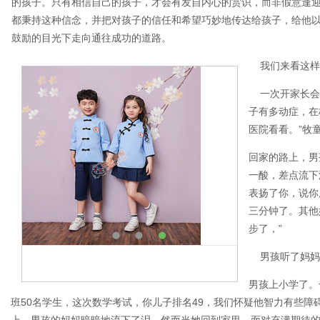
的孩子。只有相信自己的孩子，才会有发自内心的赏识，而非假意逢
都秉持这种信念，并把对孩子的信任和希望巧妙地传达给孩子，给他
鼓励的目光下走向通往成功的道路。
我们来看这样
一次开家长会，
子有多动症，在
医院看看。”牧
回家的路上，男
一酸，差点流下
表扬了你，说你
三分钟了。其他
步了，”
男孩听了妈妈
男孩上小学了。
班50名学生，这次数学考试，你儿子排名49，我们怀疑他智力有些障
上，男孩的妈妈暗暗地流下了泪，然而当她回到家里，面对充满期待的