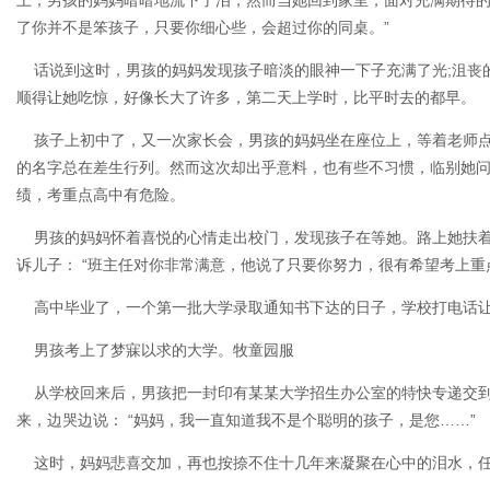
了你并不是笨孩子，只要你细心些，会超过你的同桌。”
话说到这时，男孩的妈妈发现孩子暗淡的眼神一下子充满了光;沮丧
顺得让她吃惊，好像长大了许多，第二天上学时，比平时去的都早。
孩子上初中了，又一次家长会，男孩的妈妈坐在座位上，等着老师点
的名字总在差生行列。然而这次却出乎意料，也有些不习惯，临别她
绩，考重点高中有危险。
男孩的妈妈怀着喜悦的心情走出校门，发现孩子在等她。路上她扶着
诉儿子： “班主任对你非常满意，他说了只要你努力，很有希望考上重
高中毕业了，一个第一批大学录取通知书下达的日子，学校打电话让
男孩考上了梦寐以求的大学。牧童园服
从学校回来后，男孩把一封印有某某大学招生办公室的特快专递交到
来，边哭边说： “妈妈，我一直知道我不是个聪明的孩子，是您……”
这时，妈妈悲喜交加，再也按捺不住十几年来凝聚在心中的泪水，任