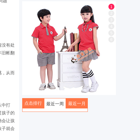
问题
1
2
3
4
5
6
情没有处
年旧帐翻
感，从而
点击排行
最近一月
最近一周
从中打
过孩子的
全部
纳会让孩
孩子就会