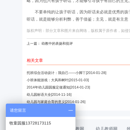
略，因为也只有孩子听话，才能够引导孩子有自己的主见
不要单纯的让孩子听话，因为听话未必就是优秀的孩
听话，就是能够分析利弊，善于借鉴；主见，就是有主意
版权声明：部分文章和图片来自网络，版权属于原作者，如侵害您的
上一篇：
幼教中的表扬和批评
相关文章
托班综合活动设计：我自己——小脚丫
[2014-01-28]
小班体能游戏：大风和树叶
[2015-01-03]
2014年幼儿园园服定做通知
[2014-01-23]
幼儿园标语大全
[2014-11-16]
幼儿园与家庭合育的意义
[2014-01-26]
请您留言
牧童园服13728173115
幼教网
幼儿教师网