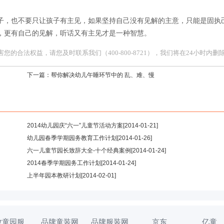
。
子，也不要只让孩子有主见，如果坚持自己没有见解的主意，只能是固执
，更有自己的见解，听话又有主见才是一种智慧。
合法权益，请您及时联系我们（400-800-8721），我们将在24小时内删
下一篇：
帮你解决幼儿午睡环节中的 乱、难、慢
2014幼儿园庆“六一”儿童节活动方案
[2014-01-21]
幼儿园春季学期园务教育工作计划
[2014-01-26]
六一儿童节园长致辞大全-十个经典案例
[2014-01-24]
2014春季学期园务工作计划
[2014-01-24]
上半年园本教研计划
[2014-02-01]
牧童园服
品牌童装网
品牌服装网
京东
亿童