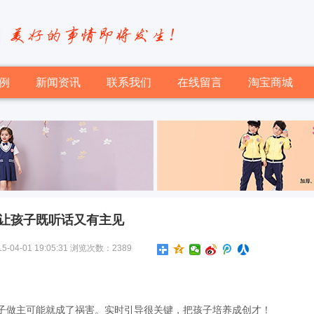
例
新闻资讯
联系我们
在线留言
淘宝商城
让孩子既听话又有主见
-01 19:05:31 浏览次数：2389
子做主可能就成了祸害。实时引导很关键，把孩子培养成创才！