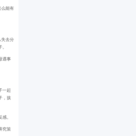
怎么能有
己失去分
子。
母遇事
子一起
子，孩
反感。
讲究策