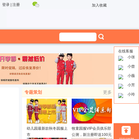
登录
|
注册
加入收藏
在线客服
小张
小曾
小薇
小芳
专题策划
更多
小玲
幼儿园最新款秋冬园服上
牧童园服VIP会员俱乐部
市
公测，新注册即送100元