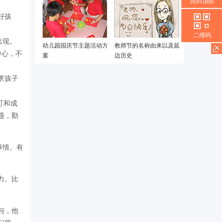
回到顶部
好孩
二维码
出现。
幼儿园国庆节主题活动方
教师节的名称由来以及延
中心，不
案
边历史
求孩子
可和成
题，勤
事情。有
力。比
与，他