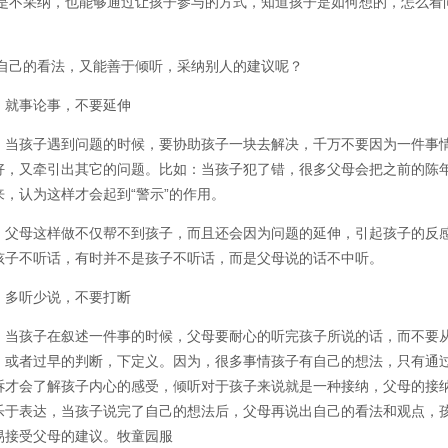
是不采纳，也能够通过让孩子参与的方式，知道孩子是如何想的，怎么看
。
自己的看法，又能善于倾听，采纳别人的建议呢？
就事论事，不要延伸
当孩子遇到问题的时候，要协助孩子一块去解决，千万不要因为一件事
好，又牵引出其它的问题。比如：当孩子犯了错，很多父母会把之前的陈
来，认为这样才会起到“警示”的作用。
父母这样做不仅帮不到孩子，而且还会因为问题的延伸，引起孩子的反
孩子不听话，有时并不是孩子不听话，而是父母说的话不中听。
多听少说，不要打断
当孩子在叙述一件事的时候，父母要耐心的听完孩子所说的话，而不要
，或者过早的判断，下定义。因为，很多事情孩子有自己的想法，只有通
诉才会了解孩子内心的感受，倾听对于孩子来说就是一种接纳，父母的接
乐于表达，当孩子说完了自己的想法后，父母再说出自己的看法和观点，
易接受父母的建议。牧童园服