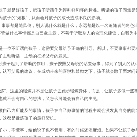
孩子就是好孩子，把孩子听话作为评判好和坏的标准。听话的孩子固然是
孩子的“短板”，从而会对孩子的成长造成不良的影响。
格，事事都是随风倒，别人说什么就是什么，永远都是以一名追随者的角色
不管做什么事情都是自己拿主意，不善于听取别人的合理化建议，自我为
是一位不听话的孩子，这需要父母给予正确的引导。所以，不要事事都要
子主动听话，主动的征求父母的意见。
对孩子起到了帮助的作用，孩子按照父母说的话去做事，得到了别人的认
，认可父母的建议，在成功带来的喜悦和鼓励之下，孩子就会敢于面对问
锻炼”。这里的锻炼并不是让孩子去跑步锻炼身体，而是，让孩子多做一些
也就不会有自己的想法，又怎么可能会有自己的主见。
做自己力所能及的事情，孩子在自己做事情的过程中就会激发其自身的能
，这都是锻炼孩子的最好契机。
子小，不懂事，给他说了也不管用，有的时候还添麻烦。如果不让孩子参