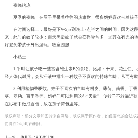
夜晚纳凉
夏季的夜晚，在屋子里呆着往往闷热难耐，很多妈妈喜欢带着孩
在时间选择上，最好是下午5点到晚上7点半之间的时间，因为这
来，此时的蚊子较少；而天黑后蚊子就会变得异常多，尤其在有光的
好避免带孩子外出游玩。
牧童园服
小贴士
1.平时让孩子吃一些富含维生素B的食物。比如：干果、花生仁、
经人体代谢后，会从汗液中排出一种蚊子不喜欢的特殊气味，从而有
2.利用植物香驱蚊。蚊子不喜欢的气味有柑皮、薄荷、茴香、丁
葵、罗勒、百里香等。妈妈们可以利用这些“天敌”，使蚊子不敢靠近
在纱布中做成香包，放在孩子荷包里等。
版权声明：部分文章和图片来自网络，版权属于原作者，如侵害您的合法权益，请您
们将在24小时内删除。
上一篇：
幼儿园七月工作计划