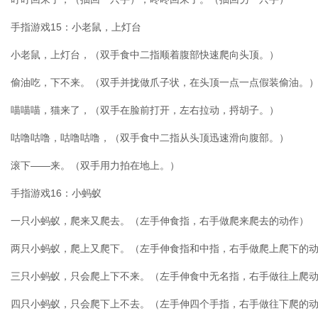
手指游戏15：小老鼠，上灯台
小老鼠，上灯台，（双手食中二指顺着腹部快速爬向头顶。）
偷油吃，下不来。（双手并拢做爪子状，在头顶一点一点假装偷油。
喵喵喵，猫来了，（双手在脸前打开，左右拉动，捋胡子。）
咕噜咕噜，咕噜咕噜，（双手食中二指从头顶迅速滑向腹部。）
滚下——来。（双手用力拍在地上。）
手指游戏16：小蚂蚁
一只小蚂蚁，爬来又爬去。（左手伸食指，右手做爬来爬去的动作）
两只小蚂蚁，爬上又爬下。（左手伸食指和中指，右手做爬上爬下的
三只小蚂蚁，只会爬上下不来。（左手伸食中无名指，右手做往上爬
四只小蚂蚁，只会爬下上不去。（左手伸四个手指，右手做往下爬的