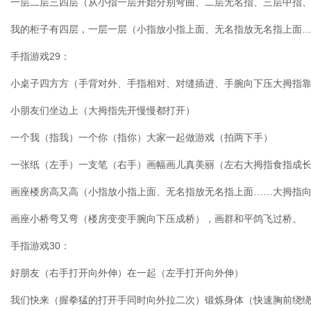
一层二层三四层（从小指一层开始分别弯曲、二层无名指、三层中指
我的柜子有四层，一层一层（小指放小指上面、无名指放无名指上面
手指游戏29：
小桌子四方方（手背对外、手指相对、对缝插进、手腕向下压大拇指
小朋友们坐边上（大拇指先开慢慢都打开）
一个我（指我）一个你（指你）大家一起做游戏（拍两下手）
一张纸（左手）一支笔（右手）画幅画儿真美丽（左右大拇指食指成
画座楼房高又高（小指放小指上面、无名指放无名指上面……大拇指
画座小桥弯又弯（楼房变变手腕向下压成桥），画群和平鸽飞过桥。
手指游戏30：
好朋友（右手打开向外伸）在一起（左手打开向外伸）
我们快来（握拳猛的打开手同时向外拉二次）锻炼身体（快速胸前绕