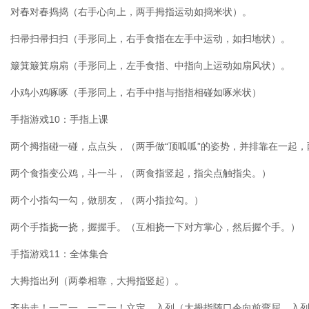
对春对春捣捣（右手心向上，两手拇指运动如捣米状）。
扫帚扫帚扫扫（手形同上，右手食指在左手中运动，如扫地状）。
簸箕簸箕扇扇（手形同上，左手食指、中指向上运动如扇风状）。
小鸡小鸡啄啄（手形同上，右手中指与指指相碰如啄米状）
手指游戏10：手指上课
两个拇指碰一碰，点点头，（两手做“顶呱呱”的姿势，并排靠在一起
两个食指变公鸡，斗一斗，（两食指竖起，指尖点触指尖。）
两个小指勾一勾，做朋友，（两小指拉勾。）
两个手指挠一挠，握握手。（互相挠一下对方掌心，然后握个手。）
手指游戏11：全体集合
大拇指出列（两拳相靠，大拇指竖起）。
齐步走！一二一、一二一！立定，入列（大拇指随口令向前弯屈，入