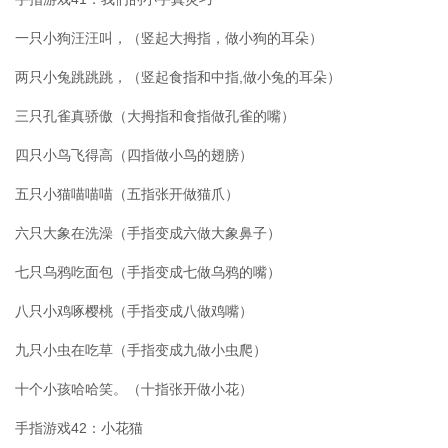
一只小狗汪汪叫，（竖起大拇指，做小狗的耳朵）
两只小兔跳跳跳，（竖起食指和中指,做小兔的耳朵）
三只孔雀真骄傲（大拇指和食指做孔雀的嘴）
四只小鸟飞得高（四指做小鸟的翅膀）
五只小猫喵喵喵（五指张开做猫爪）
六只大象在洗澡（手指变成六做大象鼻子）
七只乌鸦吃面包（手指变成七做乌鸦的嘴）
八只小鸡啄樱桃（手指变成八做鸡嘴）
九只小虫在吃草（手指变成九做小虫爬）
十个小孩哈哈笑。（十指张开做小花）
手指游戏42：小花猫