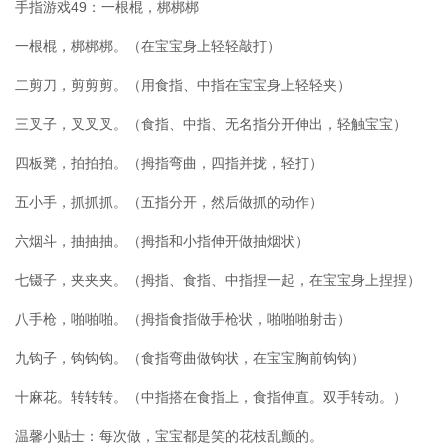
手指游戏49：一根棍，梆梆梆
一根棍，梆梆梆。（在宝宝身上轻轻敲打）
二剪刀，剪剪剪。（用食指、中指在宝宝身上轻轻夹）
三叉子，叉叉叉。（食指、中指、无名指分开伸出，轻触宝宝）
四板凳，拍拍拍。（拇指弯曲，四指并拢，轻打）
五小手，抓抓抓。（五指分开，然后做抓的动作）
六烟斗，抽抽抽。（拇指和小指伸开做抽烟状）
七镊子，夹夹夹。（拇指、食指、中指捏一起，在宝宝身上捏捏）
八手枪，啪啪啪。（拇指食指做手枪状，啪啪啪射击）
九钩子，钩钩钩。（食指弯曲做钩状，在宝宝胸前钩钩）
十麻花。转转转。（中指搭在食指上，食指伸直。双手转动。）
温馨小贴士：每次做，宝宝都是笑的花枝乱颤的。