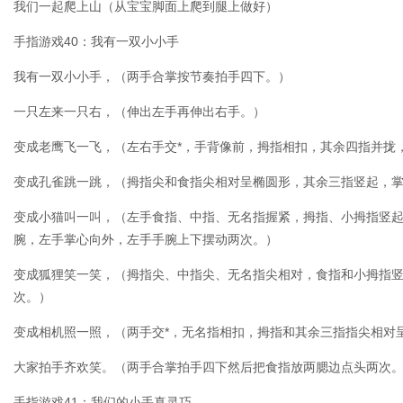
我们一起爬上山（从宝宝脚面上爬到腿上做好）
手指游戏40：我有一双小小手
我有一双小小手，（两手合掌按节奏拍手四下。）
一只左来一只右，（伸出左手再伸出右手。）
变成老鹰飞一飞，（左右手交*，手背像前，拇指相扣，其余四指并拢
变成孔雀跳一跳，（拇指尖和食指尖相对呈椭圆形，其余三指竖起，
变成小猫叫一叫，（左手食指、中指、无名指握紧，拇指、小拇指竖
腕，左手掌心向外，左手手腕上下摆动两次。）
变成狐狸笑一笑，（拇指尖、中指尖、无名指尖相对，食指和小拇指
次。）
变成相机照一照，（两手交*，无名指相扣，拇指和其余三指指尖相对
大家拍手齐欢笑。（两手合掌拍手四下然后把食指放两腮边点头两次
手指游戏41：我们的小手真灵巧