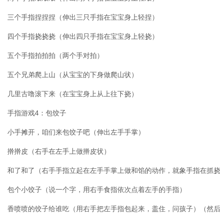
三个手指捏捏捏（伸出三只手指在宝宝身上轻捏）
四个手指挠挠挠（伸出四只手指在宝宝身上轻挠）
五个手指拍拍拍（两个手对拍）
五个兄弟爬上山（从宝宝的下身做爬山状）
几里古噜滚下来（在宝宝身上从上往下挠）
手指游戏4：包饺子
小手摊开，咱们来包饺子吧（伸出左手手掌）
擀擀皮（右手在左手上做擀皮状）
和了和了（右手手指立起在左手手掌上做和馅的动作，就象手指在抓
包个小饺子（说一个字，用右手食指依次点着左手的手指）
香喷喷的饺子给谁吃（用右手把左手指包起来，盖住，问孩子）（然