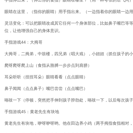
眼睛在这里，（指你的眼睛）用手指出来。（一边指着你的眼睛一边
灵活变化：可以把眼睛改成其它任何一个身体部位，比如鼻子嘴巴等
位，让他增强自己的身体意识。
手指游戏44：大拇哥
大拇哥，二拇弟，中鼓楼，四兄弟（唱大戏），小妞妞（抓住孩子的
爬呀爬呀爬上山（食指从胳膊一步步点到肩膀）
耳朵听听（捏捏耳朵）眼睛看看（点点眼睛）
鼻子闻闻（点点鼻子）嘴巴尝尝（点点嘴巴）
咯吱一下（停顿，突然把手伸到孩子脖劲处，咯吱一下，以后每次孩
手指游戏45：黄老先生有块地
黄老先生有块地，咿呀咿呀哟。他在田边养小鸡（两手拇指食指相对