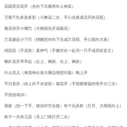
花园里百花开（先向下压腕再向上伸直）
万紫千红多姿多彩（小舞花二次、手心合拢成没开的花苞）
菊花张开小嘴巴（大拇指先开成菊花）
兰花扬起小下巴（绕腕想对向下压成兰花指、手心面向大家）
鸡冠花（手花状）真神气（手腕对在一起另一只手成花状直立）
喇叭花开早早起（左上、胸前、右上、胸前）
什么花儿（食指伸出放大脑边绕想问题）晚上开
节日喜庆（由上向下水波状）烟花开（手指握拳猛的张开分三次）
手指游戏28：
我家（拍一下手、移动对空合拢）有个玩具柜（打开、大拇指向上）
柜子一共有几层（关上门再打开二次）