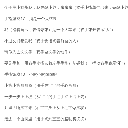
个子最小就是我，我在敲小鼓，东东东（双手小指单伸出来，做敲小
手指游戏47：我是一个大苹果
我（指着自己，表情夸张）是一个大苹果（双手张开表示“大”）
小朋友们都爱我（双手食指点着前面的人）
请你先去洗洗手（双手做洗手的动作）
要是手脏（用右手食指点着左手手掌）别碰我！（挥动右手表示“不”）
手指游戏48：小熊小熊圆圆脸
小熊小熊圆圆脸（用手在宝宝的手心画圆）
一步一步上上坡（从宝宝的手往手臂上点上去）
几里古噜滚下来（在宝宝身上从上往下做滚状）
滚进一个山洞里（用手点到宝宝的胳吱窝挠挠）