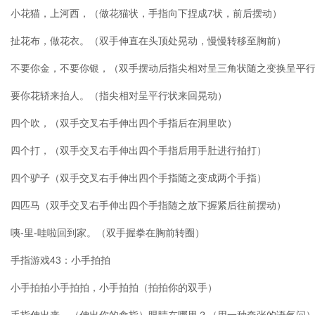
小花猫，上河西，（做花猫状，手指向下捏成7状，前后摆动）
扯花布，做花衣。（双手伸直在头顶处晃动，慢慢转移至胸前）
不要你金，不要你银，（双手摆动后指尖相对呈三角状随之变换呈平
要你花轿来抬人。（指尖相对呈平行状来回晃动）
四个吹，（双手交叉右手伸出四个手指后在洞里吹）
四个打，（双手交叉右手伸出四个手指后用手肚进行拍打）
四个驴子（双手交叉右手伸出四个手指随之变成两个手指）
四匹马（双手交叉右手伸出四个手指随之放下握紧后往前摆动）
咦-里-哇啦回到家。（双手握拳在胸前转圈）
手指游戏43：小手拍拍
小手拍拍小手拍拍，小手拍拍（拍拍你的双手）
手指伸出来，（伸出你的食指）眼睛在哪里？（用一种夸张的语气问