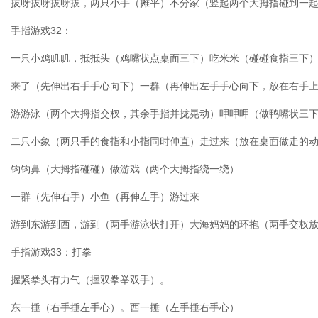
拔呀拔呀拔呀拔，两只小手（摊平）不分家（竖起两个大拇指碰到一
手指游戏32：
一只小鸡叽叽，抵抵头（鸡嘴状点桌面三下）吃米米（碰碰食指三下
来了（先伸出右手手心向下）一群（再伸出左手手心向下，放在右手
游游泳（两个大拇指交杈，其余手指并拢晃动）呷呷呷（做鸭嘴状三
二只小象（两只手的食指和小指同时伸直）走过来（放在桌面做走的
钩钩鼻（大拇指碰碰）做游戏（两个大拇指绕一绕）
一群（先伸右手）小鱼（再伸左手）游过来
游到东游到西，游到（两手游泳状打开）大海妈妈的环抱（两手交杈
手指游戏33：打拳
握紧拳头有力气（握双拳举双手）。
东一捶（右手捶左手心）。西一捶（左手捶右手心）