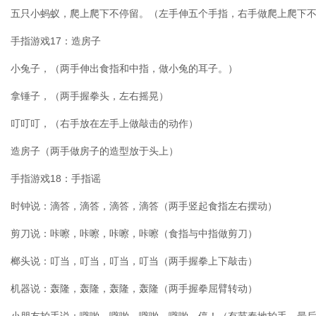
五只小蚂蚁，爬上爬下不停留。（左手伸五个手指，右手做爬上爬下
手指游戏17：造房子
小兔子，（两手伸出食指和中指，做小兔的耳子。）
拿锤子，（两手握拳头，左右摇晃）
叮叮叮，（右手放在左手上做敲击的动作）
造房子（两手做房子的造型放于头上）
手指游戏18：手指谣
时钟说：滴答，滴答，滴答，滴答（两手竖起食指左右摆动）
剪刀说：咔嚓，咔嚓，咔嚓，咔嚓（食指与中指做剪刀）
榔头说：叮当，叮当，叮当，叮当（两手握拳上下敲击）
机器说：轰隆，轰隆，轰隆，轰隆（两手握拳屈臂转动）
小朋友拍手说：噼啪，噼啪，噼啪，噼啪，停！（有节奏地拍手，最