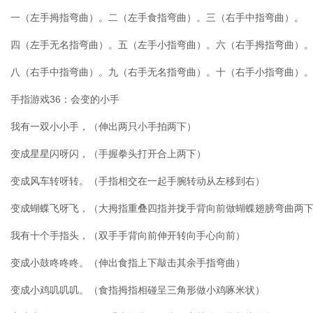
一（左手拇指弯曲）。二（左手食指弯曲）。三（右手中指弯曲）。
四（左手无名指弯曲）。五（左手小指弯曲）。六（右手拇指弯曲）
八（右手中指弯曲）。九（右手无名指弯曲）。十（右手小指弯曲）
手指游戏36：会变的小手
我有一双小小手，（伸出两只小手拍两下）
变成星星闪呀闪，（手握拳头打开合上两下）
变成风车转呀转。（手指相交在一起手腕转动从左移到右）
变成蝴蝶飞呀飞，（大拇指重叠四指并拢手背向前做蝴蝶翅膀弯曲两
我有十个手指头，（双手手背向前伸开转向手心向前）
变成小鼓咚咚咚。（伸出食指上下敲击其余手指弯曲）
变成小鸡叽叽叽。（食指拇指相碰呈三角形做小鸡啄米状）