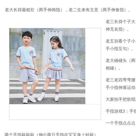
老大长得最粗壮（两手伸拇指），老二生来有主意（两手伸食指）。
老三长得个子大
伸无名指）。
老五别看个子小
手小指互勾）。
老大碰碰头（两
相碰）。
老三老四弯弯腰
手小指伸展运动
大家拍手把歌唱
手指游戏3：手
一个手指点点点
两个手指敲敲敲（伸出两只手指在宝宝身上轻敲）