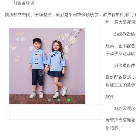
1)园舍环境
园所独立封闭、干净整洁，最好是平房或低矮楼层，窗户有护栏;有门
坦，最大限度保
2)娱教设
玩具、图书配备
子动手及运动能
3)伙食条
最好配备厨房，
保证宝宝的营养
软件
1)办园理
教育理念要和家
质培养。