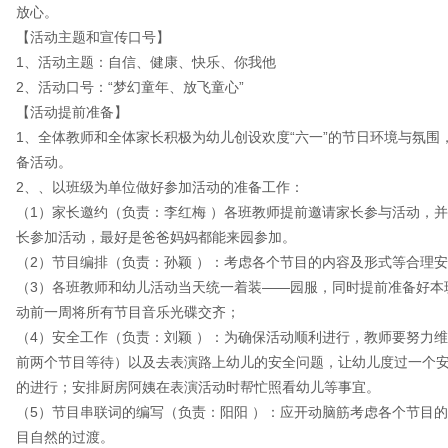
放心。
【活动主题和宣传口号】
1、活动主题：自信、健康、快乐、你我他
2、活动口号：“梦幻童年、放飞童心”
【活动提前准备】
1、全体教师和全体家长积极为幼儿创设欢度“六一”的节日环境与氛围
备活动。
2、、以班级为单位做好参加活动的准备工作：
（1）家长邀约（负责：李红梅 ）各班教师提前邀请家长参与活动，
长参加活动，最好是爸爸妈妈都能来园参加。
（2）节目编排（负责：孙颖 ）：考虑各个节目的内容及形式等合理
（3）各班教师和幼儿活动当天统一着装——园服，同时提前准备好本
动前一周将所有节目音乐光碟交齐；
（4）安全工作（负责：刘颖 ）：为确保活动顺利进行，教师要努力
前两个节目等待）以及去表演路上幼儿的安全问题，让幼儿度过一个
的进行；安排厨房阿姨在表演活动时帮忙照看幼儿等事宜。
（5）节目串联词的编写（负责：阳阳 ）：应开动脑筋考虑各个节目
目自然的过渡。