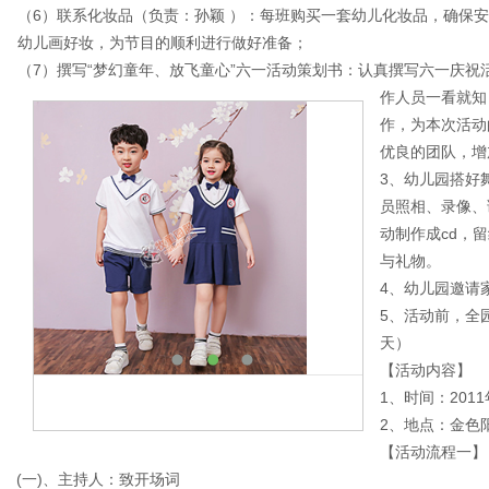
（6）联系化妆品（负责：孙颖 ）：每班购买一套幼儿化妆品，确保
幼儿画好妆，为节目的顺利进行做好准备；
（7）撰写“梦幻童年、放飞童心”六一活动策划书：认真撰写六一庆
作人员一看就知
作，为本次活动
优良的团队，
3、幼儿园搭好
员照相、录像、
动制作成cd，
与礼物。
4、幼儿园邀请
5、活动前，全
天）
【活动内容】
1、时间：201
2、地点：金色
【活动流程一】
(一)、主持人：致开场词