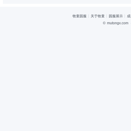
牧童园服
关于牧童
园服展示
成
©
mutongx.com