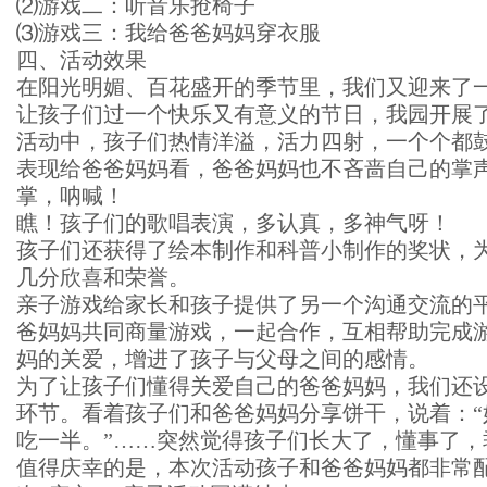
⑵游戏二：听音乐抢椅子
⑶游戏三：我给爸爸妈妈穿衣服
四、活动效果
在阳光明媚、百花盛开的季节里，我们又迎来了
让孩子们过一个快乐又有意义的节日，我园开展了
活动中，孩子们热情洋溢，活力四射，一个个都
表现给爸爸妈妈看，爸爸妈妈也不吝啬自己的掌
掌，呐喊！
瞧！孩子们的歌唱表演，多认真，多神气呀！
孩子们还获得了绘本制作和科普小制作的奖状，
几分欣喜和荣誉。
亲子游戏给家长和孩子提供了另一个沟通交流的
爸妈妈共同商量游戏，一起合作，互相帮助完成
妈的关爱，增进了孩子与父母之间的感情。
为了让孩子们懂得关爱自己的爸爸妈妈，我们还
环节。看着孩子们和爸爸妈妈分享饼干，说着：“
吃一半。”……突然觉得孩子们长大了，懂事了，
值得庆幸的是，本次活动孩子和爸爸妈妈都非常