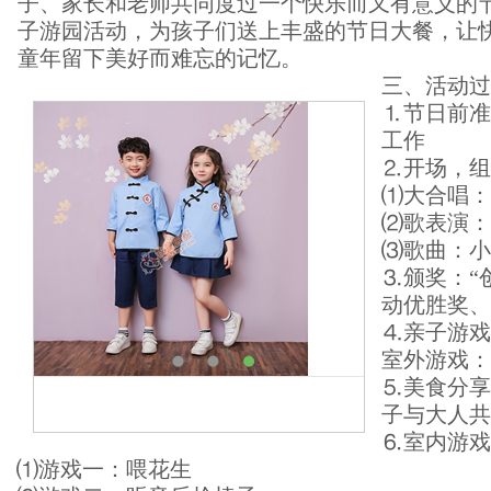
子、家长和老师共同度过一个快乐而又有意义的
子游园活动，为孩子们送上丰盛的节日大餐，让
童年留下美好而难忘的记忆。
三、活动过
⒈节日前准
工作
⒉开场，组
⑴大合唱：
⑵歌表演：
⑶歌曲：小
⒊颁奖：“
动优胜奖、
⒋亲子游戏
室外游戏：
⒌美食分享
子与大人共
⒍室内游戏
⑴游戏一：喂花生