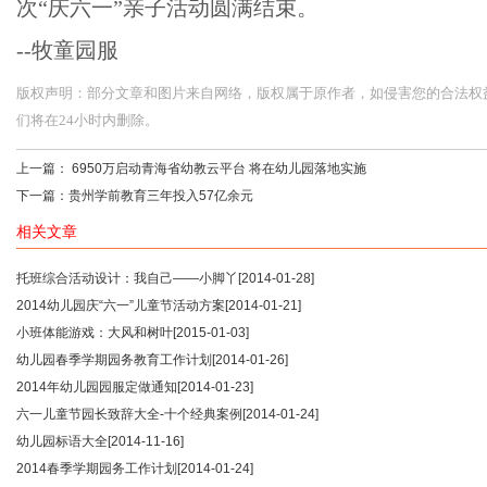
次“庆六一”亲子活动圆满结束。
--牧童园服
版权声明：部分文章和图片来自网络，版权属于原作者，如侵害您的合法权益，请您
们将在24小时内删除。
上一篇：
6950万启动青海省幼教云平台 将在幼儿园落地实施
下一篇：
贵州学前教育三年投入57亿余元
相关文章
托班综合活动设计：我自己——小脚丫
[2014-01-28]
2014幼儿园庆“六一”儿童节活动方案
[2014-01-21]
小班体能游戏：大风和树叶
[2015-01-03]
幼儿园春季学期园务教育工作计划
[2014-01-26]
2014年幼儿园园服定做通知
[2014-01-23]
六一儿童节园长致辞大全-十个经典案例
[2014-01-24]
幼儿园标语大全
[2014-11-16]
2014春季学期园务工作计划
[2014-01-24]