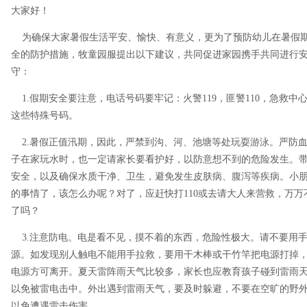
大家好！
为确保大家暑假生活平安、愉快、有意义，更为了预防幼儿在暑假期
全的防护措施，牧童园服提出以下建议，共同促进家园携手共同进行
守：
1.假期安全要注意，电话号码要牢记：火警119，匪警110，急救中
这些特殊号码。
2.暑假正值汛期，因此，严禁到沟、河、池塘等处玩耍游泳。严防
子在家玩水时，也一定请家长要看护好，以防意想不到的危险发生。
安全，以及确保水质干净、卫生，避免发生皮肤病、腹泻等疾病。小
的事情了，该怎么办呢？对了，应赶快打110或去请大人来营救，万
了吗？
3.注意防电。电是看不见，摸不着的东西，危险性极大。请不要用
源。如发现别人触电不能用手拉救，要用干木棒或干竹竿把电源打掉
电源方可离开。夏天雷阵雨天气比较多，家长也应教育孩子碰到雷雨
以免被雷电击中。外出遇到雷雨天气，要及时躲避，不要在空旷的野
以免遭遇雷击伤害。