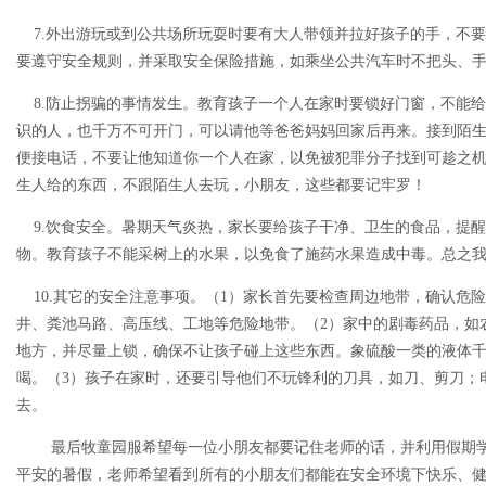
7.外出游玩或到公共场所玩耍时要有大人带领并拉好孩子的手，不
要遵守安全规则，并采取安全保险措施，如乘坐公共汽车时不把头、
8.防止拐骗的事情发生。教育孩子一个人在家时要锁好门窗，不能
识的人，也千万不可开门，可以请他等爸爸妈妈回家后再来。接到陌
便接电话，不要让他知道你一个人在家，以免被犯罪分子找到可趁之
生人给的东西，不跟陌生人去玩，小朋友，这些都要记牢罗！
9.饮食安全。暑期天气炎热，家长要给孩子干净、卫生的食品，提
物。教育孩子不能采树上的水果，以免食了施药水果造成中毒。总之
10.其它的安全注意事项。（1）家长首先要检查周边地带，确认危
井、粪池马路、高压线、工地等危险地带。（2）家中的剧毒药品，如
地方，并尽量上锁，确保不让孩子碰上这些东西。象硫酸一类的液体
喝。（3）孩子在家时，还要引导他们不玩锋利的刀具，如刀、剪刀；
去。
最后牧童园服希望每一位小朋友都要记住老师的话，并利用假期学
平安的暑假，老师希望看到所有的小朋友们都能在安全环境下快乐、