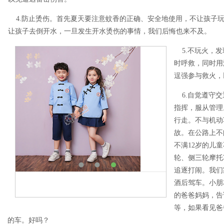
4.防止烫伤。首先夏天要注意蚊香的正确、安全地使用，不让孩子
让孩子去倒开水，一旦发生开水烫伤的事情，我们后悔也来不及。
5.不玩火，发
时呼救，同时用
逞强参与救火，
6.自觉遵守交
指挥，服从管理
行走。不与机动
故。在公路上不
不满12岁的儿
轮、侧三轮摩托
追逐打闹。我们
酒后驾车。小朋
的爸爸妈妈，告
等，如果看见爸
的车。好吗？