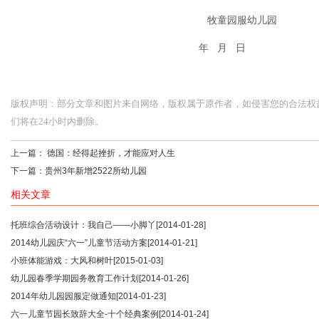
牧童园服幼儿园
年 月 日
版权声明：部分文章和图片来自网络，版权属于原作者，如侵害您的合法权益，请您
们将在24小时内删除。
上一篇：
德国：经得起挫折，才能应对人生
下一篇：
贵州3年新增2522所幼儿园
相关文章
托班综合活动设计：我自己——小脚丫
[2014-01-28]
2014幼儿园庆“六一”儿童节活动方案
[2014-01-21]
小班体能游戏：大风和树叶
[2015-01-03]
幼儿园春季学期园务教育工作计划
[2014-01-26]
2014年幼儿园园服定做通知
[2014-01-23]
六一儿童节园长致辞大全-十个经典案例
[2014-01-24]