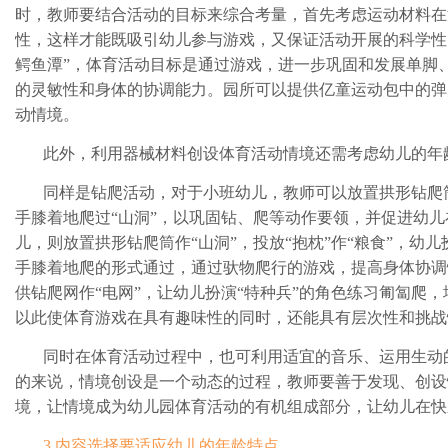
时，教师要结合活动的目标来综合考量，首先考虑运动材料在
性，这样才能既吸引幼儿参与游戏，又保证活动开展的科学性
鳄鱼潭”，体育活动目标是通过游戏，进一步巩固和发展单脚
的灵敏性和身体的协调能力。园所可以提供亿童运动包中的弹
动情境。
此外，利用器械材料创设体育活动情境还需考虑幼儿的年
同样是钻爬活动，对于小班幼儿，教师可以放置拱形钻爬筒
手膝着地爬过“山洞”，以巩固钻、爬等动作要领，并促进幼
儿，则放置拱形钻爬筒作“山洞”，投放“抱枕”作“粮食”，幼
手膝着地爬的形式通过，通过驮物爬行的游戏，提高身体协调
供钻爬网作“电网”，让幼儿扮演“特种兵”的角色练习匍匐爬
以此使体育游戏在具有趣味性的同时，还能具有层次性和挑战
同时在体育活动过程中，也可利用适宜的音乐、运用生动
的来说，情境创设是一个动态的过程，教师要善于发现、创设
境，让情境成为幼儿园体育活动的有机组成部分，让幼儿在快
3.内容选择要适应幼儿的年龄特点