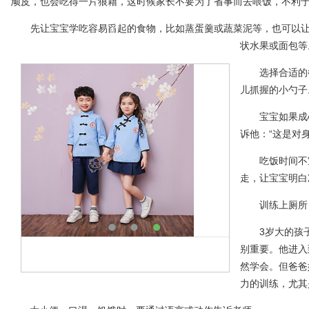
顽皮，也会吃得一片狼藉，这时候家长不要为了省事而去喂饭，不利
先让宝宝学吃容易舀起的食物，比如蒸蛋羹或蔬菜泥等，也可以让
状水果或面包等
选择合适的餐
儿抓握的小勺子
宝宝如果成心
诉他：“这是对
吃饭时间不宜
走，让宝宝明白
训练上厕所
3岁大的孩子
别重要。他进入
然学会。但爸爸
力的训练，尤其