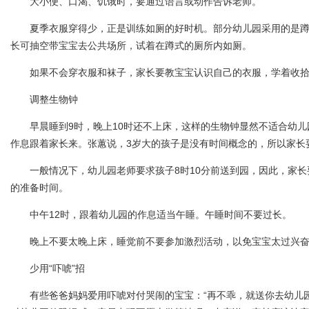
大小便、口渴、饥饿时，要通过语言或动作告诉老师。
夏季衣服穿得少，正是训练如厕的好时机。部分幼儿园采用的是蹲
长可抽空带宝宝去公共场所，试着在蹲式的厕所内如厕。
如果不会穿衣服和袜子，家长要教宝宝认识自己的衣服，学着收拾
调整生物钟
早晨睡到9时，晚上10时还不上床，这样的生物钟显然不适合幼儿
作息跟着家长来。张蕙说，3岁大的孩子是没有时间概念的，所以家长
一般情况下，幼儿园老师要求孩子8时10分前送到园，因此，家长要让
的准备时间。
中午12时，跟着幼儿园的作息适当午睡。午睡时间不要过长。
晚上不要太晚上床，睡觉前不要参加激烈活动，以免宝宝太过兴
少用“吓唬”招
有些爸爸妈妈爱用吓唬对付哭闹的宝宝：“再不乖，就送你去幼儿园