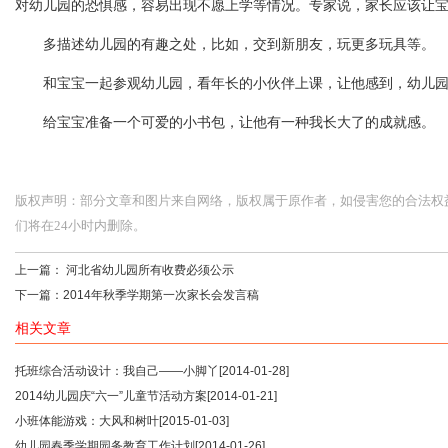
对幼儿园的恐惧感，容易出现不愿上学等情况。专家说，家长应该让
多描述幼儿园的有趣之处，比如，交到新朋友，玩更多玩具等。
和宝宝一起参观幼儿园，看年长的小伙伴上课，让他感到，幼儿园
给宝宝准备一个可爱的小书包，让他有一种我长大了的成就感。
版权声明：部分文章和图片来自网络，版权属于原作者，如侵害您的合法权益，请您
们将在24小时内删除。
上一篇：
河北省幼儿园所有收费必须公示
下一篇：
2014年秋季学期第一次家长会发言稿
相关文章
托班综合活动设计：我自己——小脚丫
[2014-01-28]
2014幼儿园庆“六一”儿童节活动方案
[2014-01-21]
小班体能游戏：大风和树叶
[2015-01-03]
幼儿园春季学期园务教育工作计划
[2014-01-26]