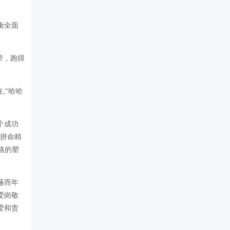
衡全面
带，跑得
,“哈哈
个成功
的拼命精
格的塑
荡而年
爱岗敬
爱和责