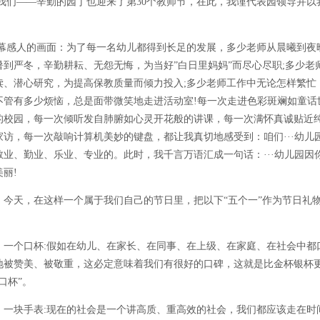
我们——辛勤的园丁也迎来了第30个教师节，在此，我谨代表园领导并以
幕感人的画面：为了每一名幼儿都得到长足的发展，多少老师从晨曦到夜
暑到严冬，辛勤耕耘、无怨无悔，为当好”白日里妈妈”而尽心尽职;多少老
读、潜心研究，为提高保教质量而倾力投入;多少老师工作中无论怎样繁忙
不管有多少烦恼，总是面带微笑地走进活动室!每一次走进色彩斑斓如童话
的校园，每一次倾听发自肺腑如心灵开花般的讲课，每一次满怀真诚贴近
家访，每一次敲响计算机美妙的键盘，都让我真切地感受到：咱们···幼儿
敬业、勤业、乐业、专业的。此时，我千言万语汇成一句话：···幼儿园因
美丽!
今天，在这样一个属于我们自己的节日里，把以下“五个一”作为节日礼
：
一个口杯:假如在幼儿、在家长、在同事、在上级、在家庭、在社会中都
地被赞美、被敬重，这必定意味着我们有很好的口碑，这就是比金杯银杯
口杯”。
一块手表:现在的社会是一个讲高质、重高效的社会，我们都应该走在时