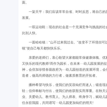
面。
一架天平：我们应该常常自省、时时反思，将自己的
发展。
一双运动鞋：现在的社会是一个充满竞争与挑战的社
比别人快。
一面哈哈镜：“山不过来我过去。”改变不了环境但可
镜”使自己每天都快快乐乐。
亲爱的老师们，衷心盼望大家都能常保健康体魄、优
又快乐的现代教师!而作为园长，在未来···幼儿园发展
神，会倍加珍惜各级政府为···幼儿园创造的发展环境，
造者，做高尚师德的力行者，做素质教育的开拓者。
播种希望与快乐，使我们的笑容灿烂而迷人；锻造现
轻；信仰奉献与付出，使我们的收获殷实而厚重。在秋天
业、关爱幼儿、教书育人、为人师表、终身学习，赋幼儿
任永驻我园，共同谱写···幼儿园更加灿烂的明天!