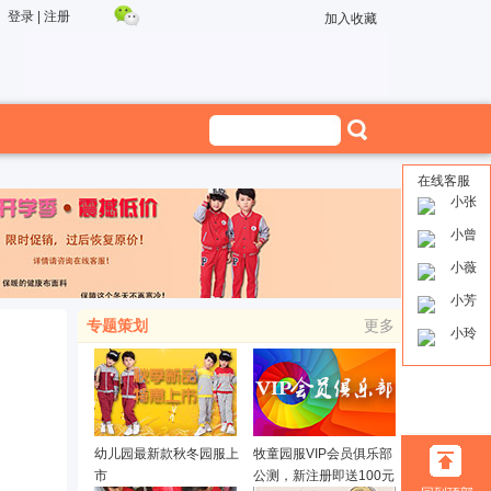
登录
|
注册
加入收藏
在线客服
小张
小曾
小薇
小芳
专题策划
更多
小玲
幼儿园最新款秋冬园服上
牧童园服VIP会员俱乐部
市
公测，新注册即送100元