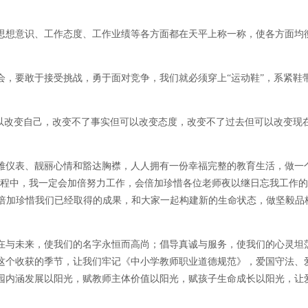
思想意识、工作态度、工作业绩等各方面都在天平上称一称，使各方面均
会，要敢于接受挑战，勇于面对竞争，我们就必须穿上“运动鞋”，系紧鞋
以改变自己，改变不了事实但可以改变态度，改变不了过去但可以改变现在
雅仪表、靓丽心情和豁达胸襟，人人拥有一份幸福完整的教育生活，做一
的征程中，我一定会加倍努力工作，会倍加珍惜各位老师夜以继日忘我工作
会倍加珍惜我们已经取得的成果，和大家一起构建新的生命状态，做坚毅品
在与未来，使我们的名字永恒而高尚；倡导真诚与服务，使我们的心灵坦
这个收获的季节，让我们牢记《中小学教师职业道德规范》，爱国守法、
园内涵发展以阳光，赋教师主体价值以阳光，赋孩子生命成长以阳光，让