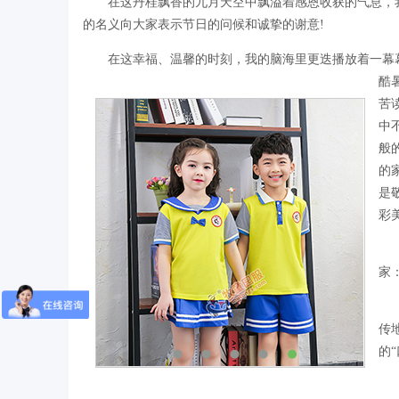
在这丹桂飘香的九月天空中飘溢着感恩收获的气息，
的名义向大家表示节日的问候和诚挚的谢意!
在这幸福、温馨的时刻，我的脑海里更迭播放着一幕
酷
苦
中
般
的
是
彩
家
传
的“