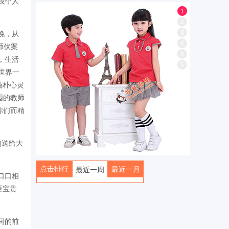
我个人
1
2
3
晚，从
4
师伏案
5
，生活
6
世界一
纯朴心灵
园的教师
你们而精
物送给大
点击排行
最近一月
最近一周
口口相
全部
更宝贵
间的前