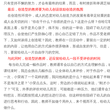
只有坚持不懈的努力，才会有最终的结果，而且，有时挫折和单调乏
最后，创造型的教师要为幼儿创设鼓励创造的氛围
在创造性环境中，成人的态度对幼儿创造力的发展有着举足轻重的影
成人会关切的问：“你在干什么？你搭的是什么？这是什么呀？你给它
表面上看，似乎是关心孩子，殊不知，你的这一举动，阻碍了幼儿行
理压力，会使他们产生防御心理，担心自己定错了方向，作品不受老师
下，又如何谈得上创造呢？因此，教师在一日活动中，要留出一定的
欢的内容，让他用自己的方式操作摆弄物体，形成自发的学习。但是
习，要留给幼儿一片自由学习的空间。
与此同时，创造型的教师，还应留给幼儿一段不受评价的时间
每当幼儿完成一幅作品时，教师通常会以自己的方式去理解作品，或
课结束时，我总会挑出几幅作品，让全体幼儿来评价，对于作品中，
一次，小荣画了一个花样的图，我问他画的是什么？他站起来看了半晌
不是海洋之星？”小荣点点头。这时，旁边的小倩就站起来说，“刚才
了？”可见，外界的评价对幼儿而言，可能都是一种压力。他们通常会
特想法，而试图按照成人的想法进行活动。但这样恰恰阻碍了幼儿的
进行思考和行动。因此，教师不如做个局外人，来个视而不见，给幼
做什么。