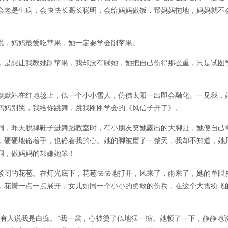
会老是生病，会快快长高长聪明，会给妈妈做饭，帮妈妈拖地，妈妈就不
，妈妈最爱吃苹果，她一定要学会削苹果。
是想让我教她削苹果，我却没有睬她，她把自己伤得那么重，只是试图
默站在红地毯上，似一个小小雪人，仿佛太阳一出即会融化。一见我，
妈妈别哭，我给你跳舞，跳我刚刚学会的《风信子开了》。
，昨天脱掉鞋子进舞蹈教室时，有小朋友笑她露出的大脚趾，她便自己
，硬硬地硌着手，也硌着我的心。她的脚被磨了一整天，我却不知道，她
洞，做妈妈的却嫌她笨！
闭的花苞。在灯光底下，花苞怯怯地打开，风来了，雨来了，她的单眼
，花瓣一点一点展开，女儿如同一个小小的勇敢的伤兵，在这个大雪纷飞
人说我是白痴。”我一震，心被烫了似地猛一缩。她顿了一下，静静地说