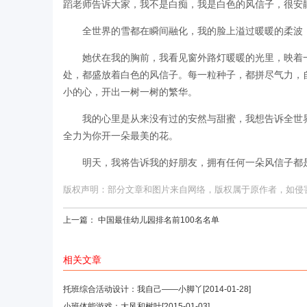
蹈老师告诉大家，我不是白痴，我是白色的风信子，很安
全世界的雪都在瞬间融化，我的脸上溢过暖暖的柔波，
她伏在我的胸前，我看见窗外路灯暖暖的光里，映着一
处，都盛放着白色的风信子。每一粒种子，都拼尽气力，
小的心，开出一树一树的繁华。
我的心里是从来没有过的安然与甜蜜，我想告诉全世界
全力为你开一朵最美的花。
明天，我将告诉我的好朋友，拥有任何一朵风信子都
版权声明：部分文章和图片来自网络，版权属于原作者，如侵害您的
上一篇：
中国最佳幼儿园排名前100名名单
相关文章
托班综合活动设计：我自己——小脚丫
[2014-01-28]
小班体能游戏：大风和树叶
[2015-01-03]