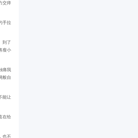
力交瘁
的手拉
。到了
将瘦小
触痛我
网般自
不能让
直在给
，也不