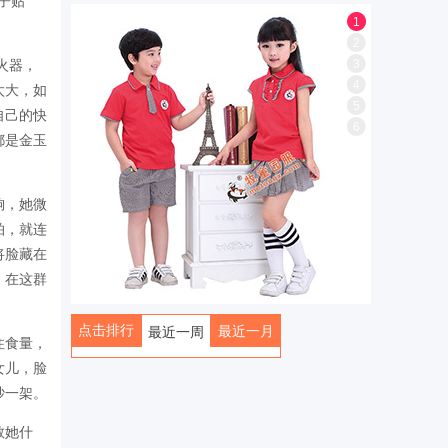
子贴
1
2
3
火器，
4
太大，如
5
自己的快
6
都是金玉
晌，她微
拍，就连
将脸藏在
，在这群
点击排行
最近一月
最近一周
住食量，
全部
女儿，脸
吵一架。
教她什