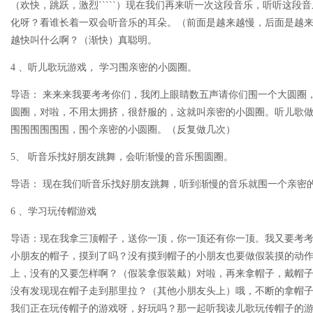
（欢快，跳跃，激烈`````）现在我们再来听一次这段音乐，听听这段
化呀？看谁长着一双会听音乐的耳朵。（前面是越来越慢，后面是越
越快叫什么啊？（渐快）真聪明。
4 、听儿歌玩游戏， 学习围亲密的小圆圈。
导语： 来来来我要考考你们，我闭上眼睛数五声请你们围一个大圆圈
圆圈，对啦，不用太拥挤，很舒服的，这就叫亲密的小圆圈。听儿歌
围围围围围围，围个亲密的小圆圈。（反复做几次）
5、 听音乐找好朋友跳舞，会听渐慢的音乐围圆圈。
导语： 现在我们听音乐找好朋友跳舞，听到渐慢的音乐就围一个亲密
6 、学习玩传帽游戏
导语：现在我拿三顶帽子，送你一顶，你一顶还有你一顶。我又要考
小朋友的帽子，摸到了吗？没有摸到帽子的小朋友也要做假装摸的动
上，没有的又要怎样啊？（假装拿假装戴）对啦，再来拿帽子，戴帽子，拿帽
没有发现现在帽子走到那里拉？（其他小朋友头上）哦，不断的拿帽
我们正在玩传帽子的游戏呀，好玩吗？那一起听我读儿歌玩传帽子的游戏吧。