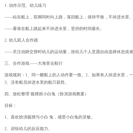
1. 动作示范、幼儿练习
——站在船上，双脚同时向上跳，落回船上，保持平衡，不掉进水里
——看谁在船上跳起来不掉进水里，坚持的时间最长。
2. 幼儿双人合作跳
——关注动静交替时幼儿的运动量，按幼儿个人意愿自由选择休息或
三、合作游戏——大海里去航行
游戏规则：1、同一艘船上的人动作要一致。2、如果有人掉进水里，
3、没有船员掉进水里的船只获胜。
四、放松整理 狐狸抓小白兔（扮演游戏教案）
目标：
1、喜欢扮演狐狸与小白 兔，感受小白兔的灵敏。
2、训练幼儿的反应能力。