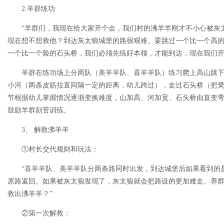
2.羊群练功
“羊群们，我现在给大家开个会，我们村的沸羊羊刚才不小心被灰太
现在想不想救他？到达灰太狼城堡的路很艰难。要跳过一个比一个高
一个比一个险的石头桥，我们必须先练好本领，才能到达，现在我们开
羊群在练功场上分两队（美羊羊队、喜羊羊队）练习爬上高山跳下
小河（两条皮筋拉直间隔一定的距离，幼儿跨过），走过石头桥（把
节根据幼儿掌握情况逐渐变换难度，山加高、河加宽、石头桥由直变
鼓励羊群刻苦训练。
3、 解救沸羊羊
①村长交代规则和玩法：
“喜羊羊队、美羊羊队分两条路同时出发，到达城堡后如果看到的是
原路返回。如果被灰太狼发现了，灰太狼就会把路设的更加难走。养
救出沸羊羊？”
②第一次解救：