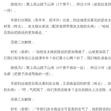
路线为1：爬上高山跳下山涧（1个凳子）、跨过小河（皮筋拉直间
一排）。
羊群们分两队（美羊羊、喜洋洋）出发，到达城堡后看见的是灰太
村里（终点）。灰太狼出来说（配班老师带着灰太狼的头饰）：“哈哈
且我会把路设的更加难走。”
③第二次解救：
村长（老师）：“虽然灰太狼把路设的更加艰难了，山坡更加高了，
们我们有没有信心去就沸羊羊？你们要小心啊？好了，我们每队准备出
路线为2：爬上高山跳下山涧（6个凳子插在一起）、跨过小河（皮
头桥（把凳子排成弯曲的一排）。
羊群到达城堡后再次看到灰太狼，又原路返回到村里（终点）。灰
的头饰）：“哼，气死我了，你们竟然还敢来？这次的路比上次还险，
④第三次解救：
村长（老师）：“羊群们灰太狼这次可是真的生气了，他把路设的比