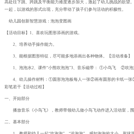
高处往下跳、跨跳及平衡能力难度逐步加大，激起了幼儿挑战的欲望
一起，以游戏的形式出现，充分带动了孩子们参与活动的积极性。
幼儿园创新智慧游戏：泡泡变图画
【活动目标】1、喜欢玩图形添画的游戏。
2、培养动手操作能力。
3、能根据图形特征，尽可能多地添画出各种物体。【活动准备】
1、泡泡水2、课件“小熊吹泡泡”3、音乐磁带： ①小鸟飞 ②吹
4、幼儿操作材料：①圆形泡泡板每人一张②画有圆形的卡纸一张
彩笔若干【活动过程】
一、开始部分
播放音乐《小鸟飞》，教师带领幼儿做小鸟飞动作进入活动室，围
二、基本部分
1、教师和幼儿一起“吹泡泡”，“追泡泡”，感知泡泡的大小、形状