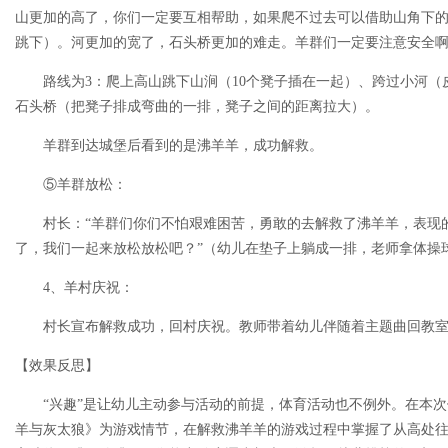
山更加的高了，你们一定要互相帮助，如果爬不过去可以借助山角下
跳下）。河更加的宽了，石头桥更加的难走。羊群们一定要注意安全啊
路线为3：爬上高山跳下山涧（10个凳子插在一起）、跨过小河（
石头桥（把凳子排成弯曲的一排，凳子之间的距离拉大）。
羊群到达城堡后看到的是沸羊羊，成功解救。
⑤羊群放松：
村长：“羊群们你们不怕艰难困苦，勇敢的去解救了沸羊羊，表现的
了，我们一起来放松放松吧？”（幼儿在垫子上躺成一排，老师拿体操
4、羊村庆祝：
村长宣布解救成功，回村庆祝。教师带着幼儿伴随着主题曲回教
【效果反思】
“兴趣”是让幼儿主动参与活动的前提，体育活动也不例外。在本次
羊与灰太狼》为游戏情节，在解救沸羊羊的游戏过程中掌握了从高处