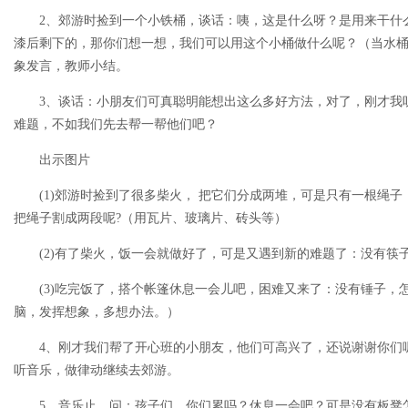
2、郊游时捡到一个小铁桶，谈话：咦，这是什么呀？是用来干什
漆后剩下的，那你们想一想，我们可以用这个小桶做什么呢？（当水
象发言，教师小结。
3、谈话：小朋友们可真聪明能想出这么多好方法，对了，刚才我
难题，不如我们先去帮一帮他们吧？
出示图片
(1)郊游时捡到了很多柴火， 把它们分成两堆，可是只有一根绳子
把绳子割成两段呢?（用瓦片、玻璃片、砖头等）
(2)有了柴火，饭一会就做好了，可是又遇到新的难题了：没有筷
(3)吃完饭了，搭个帐篷休息一会儿吧，困难又来了：没有锤子，
脑，发挥想象，多想办法。）
4、刚才我们帮了开心班的小朋友，他们可高兴了，还说谢谢你们
听音乐，做律动继续去郊游。
5，音乐止，问：孩子们，你们累吗？休息一会吧？可是没有板凳