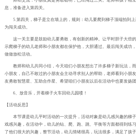
师幼交流：小朋友真是勇敢聪明，已经闯过三关。老师和孩子相互
息，准备进入第四关。
5.第四关，梯子是立在墙上的，规则：幼儿要爬到梯子顶端拍到上
为闯关成功。
这一关主要是鼓励幼儿要勇敢，有创新的精神。让平时胆子大些的
示爬梯子的幼儿老师和小朋友都在保护他，大胆通过。最后闯关成功
做做放松活动。
教师和幼儿共同小结，今天咱们小朋友想出了许多梯子新玩法，而
小朋友，自己不敢过的小朋友会主动寻求别人的帮助，老师看到小朋
友勇敢智慧星、互助合作星、希望咱们小朋友以后在活动中也要发扬
6、放音乐，开着梯子火车回幼儿园喽！
【活动反思】
本节课是幼儿平时活动的一次提升，活动对象是幼儿感兴趣的梯子
戏感兴趣，在活动中，幼儿的钻、爬、跑、跳、平衡等方面都得到练
了他们很大的兴趣，整节活动，幼儿情绪很高，玩法很多，满足了孩