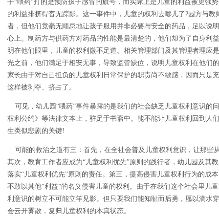
子“喂药"打的是预防孩子感冒的旗号，而实际上是儿童的利益被更强
的利益排挤得杳无踪影。这一事件中，儿童的权利去哪儿了?园方与教师
者，但他们竟毫无顾忌地让孩子服用并非必要与安全的药品，足以说
心上。制药方与供药方对药品的性能是最清楚的，他们却为了自身利
明在他们眼里，儿童的权利微不足道。相关管理部门及其管理者理应是
光之前，他们满足于相安无事，导致监管缺位，说明儿童权利在他们的
家长由于对自己担负的儿童权利日常保护的职责尚不敏感，因而只是充
这样被剥夺、挤占了。
可见，幼儿园“喂药”事件暴露的是我们的社会缺乏儿童权利意识的问
权利公约》等法律文本上，驻足于书斋中。能不能让儿童权利回到人
生类似悲剧的关键!
可能的救治之道有三：首先，在全社会普及儿童权利意识，让那些从
其次，教育工作者应成为“儿童权利优先”原则的践行者，幼儿园及其
落实“儿童权利优先”原则的责任。第三，提高侵害儿童权利行为的成
不敢以其他“利益”的名义侵害儿童的权利。由于在我们这个社会里儿
利意识的树立不可能立竿见影。但只要我们能知耻而后勇，愿以滴水
会云开雾散，复归儿童权利的本真状态。