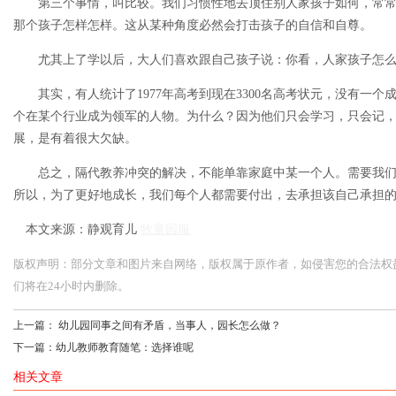
第三个事情，叫比较。我们习惯性地去顶住别人家孩子如何，常常
那个孩子怎样怎样。这从某种角度必然会打击孩子的自信和自尊。
尤其上了学以后，大人们喜欢跟自己孩子说：你看，人家孩子怎么
其实，有人统计了1977年高考到现在3300名高考状元，没有一个
个在某个行业成为领军的人物。为什么？因为他们只会学习，只会记
展，是有着很大欠缺。
总之，隔代教养冲突的解决，不能单靠家庭中某一个人。需要我们
所以，为了更好地成长，我们每个人都需要付出，去承担该自己承担
本文来源：静观育儿
牧童园服
版权声明：部分文章和图片来自网络，版权属于原作者，如侵害您的合法权益，请您
们将在24小时内删除。
上一篇：
幼儿园同事之间有矛盾，当事人，园长怎么做？
下一篇：
幼儿教师教育随笔：选择谁呢
相关文章