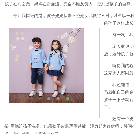
孩子在前面跑，妈妈在后面追。完全不顾及旁人，更别提孩子的自尊
最让我惊讶的是，孩子姥姥从来不说她女儿做得不对，甚至以一种
的孙子这样成长
有一次，我跟
老人家说：你
旋，这种孩子就
听得我的心里
这家大人都同意
我还知道，有
马就把自己的金
孩子一下子就吞
了。
还有一个奶奶
俗”用钱给孩子洗澡。结果孩子皮肤严重过敏，浑身起大红疙瘩，哭闹
妥。医生出来，才算给制止了。