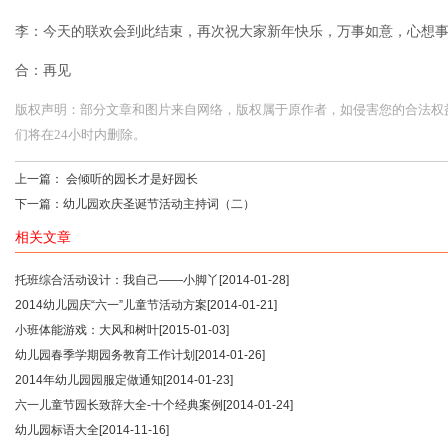
李：今天的联欢会到此结束，再次祝大家新年快乐，万事如意，心想
合：再见
版权声明：部分文章和图片来自网络，版权属于原作者，如侵害您的合法权益，请您
们将在24小时内删除。
上一篇：
会倾听的园长才是好园长
下一篇：
幼儿园欢庆圣诞节活动主持词（二）
相关文章
托班综合活动设计：我自己——小脚丫
[2014-01-28]
2014幼儿园庆“六一”儿童节活动方案
[2014-01-21]
小班体能游戏：大风和树叶
[2015-01-03]
幼儿园春季学期园务教育工作计划
[2014-01-26]
2014年幼儿园园服定做通知
[2014-01-23]
六一儿童节园长致辞大全-十个经典案例
[2014-01-24]
幼儿园标语大全
[2014-11-16]