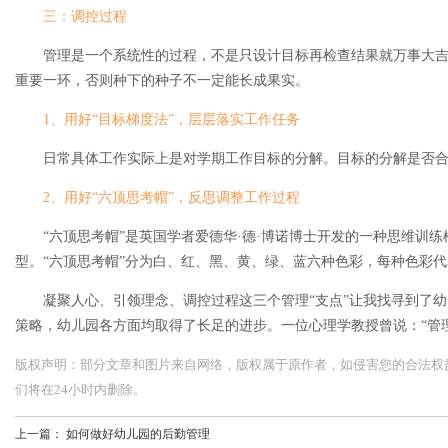
三：调控过程
管理是一个系统性的过程，不是只设计目标再检查结果就万事大
重要一环，否则种下的种子不一定能长成果实。
1、用好“目标梯度法”，层层落实工作任务
日常具体工作实际上是对学期工作目标的分解。目标的分解是否
2、用好“六顶思考帽”，反思调整工作过程
“六顶思考帽”是英国学者爱德华·德·博诺博士开发的一种思维训
型。“六顶思考帽”分为白、红、黑、黄、绿、蓝六种色彩，每种色彩
凝聚人心、引领理念、调控过程这三个管理“支点”让我找寻到了幼
策略，幼儿园各方面均取得了长足的进步。一位心理学教授曾说：“管
版权声明：部分文章和图片来自网络，版权属于原作者，如侵害您的合法权益，请您
们将在24小时内删除。
上一篇：
如何做好幼儿园的后勤管理