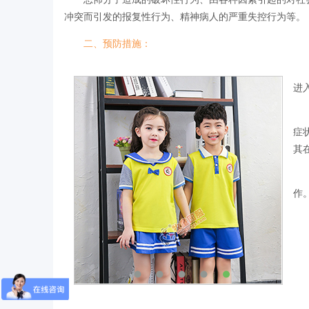
冲突而引发的报复性行为、精神病人的严重失控行为等。
二、预防措施：
1
进
2
症
其
3
作
4
5
一