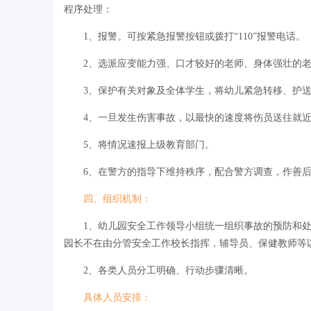
程序处理：
1、报警。可按紧急报警按钮或拨打“110”报警电话。
2、选派应变能力强、口才较好的老师、身体强壮的老
3、保护有关对象及全体学生，将幼儿紧急转移、护送
4、一旦发生伤害事故，以最快的速度将伤员送往就近
5、将情况速报上级教育部门。
6、在警方的指导下维持秩序，配合警方调查，作善后
四、组织机制：
1、幼儿园安全工作领导小组统一组织事故的预防和处
园长不在由分管安全工作校长指挥，辅导员、保健教师等
2、各类人员分工明确、行动步骤清晰。
具体人员安排：