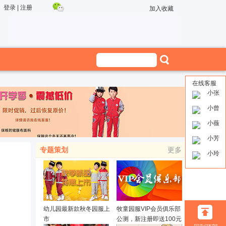
登录
|
注册
加入收藏
在线客服
小张
小曾
小薇
小芳
专题策划
更多
小玲
幼儿园最新款秋冬园服上
牧童园服VIP会员俱乐部
市
公测，新注册即送100元