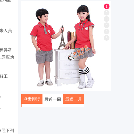
1
2
3
4
来人员
5
6
神异常
儿园应劝
解工
。
点击排行
最近一月
最近一周
。
全部
按照下列