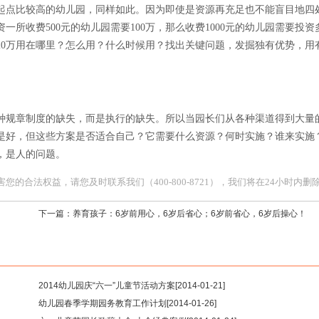
起点比较高的幼儿园，同样如此。因为即使是资源再充足也不能盲目地四
所收费500元的幼儿园需要100万，那么收费1000元的幼儿园需要投资
那20万用在哪里？怎么用？什么时候用？找出关键问题，发掘独有优势，用
种规章制度的缺失，而是执行的缺失。所以当园长们从各种渠道得到大量
是好，但这些方案是否适合自己？它需要什么资源？何时实施？谁来实施
，是人的问题。
合法权益，请您及时联系我们（400-800-8721），我们将在24小时内删
下一篇：
养育孩子：6岁前用心，6岁后省心；6岁前省心，6岁后操心！
2014幼儿园庆“六一”儿童节活动方案
[2014-01-21]
幼儿园春季学期园务教育工作计划
[2014-01-26]