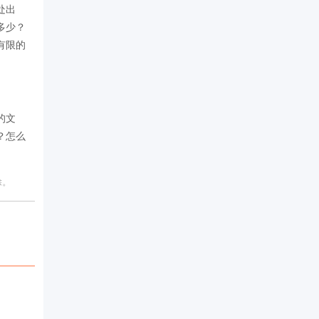
处出
多少？
有限的
的文
？怎么
除。