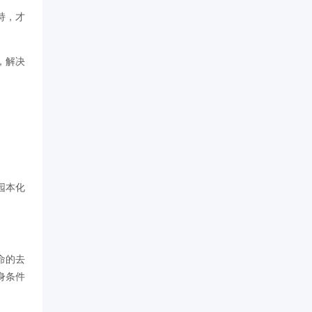
持，才
，解决
园本化
命的去
身条件