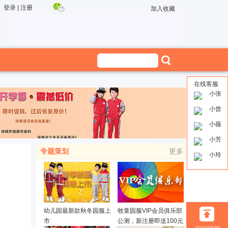
登录
|
注册
加入收藏
在线客服
小张
小曾
小薇
小芳
专题策划
更多
小玲
幼儿园最新款秋冬园服上
牧童园服VIP会员俱乐部
市
公测，新注册即送100元