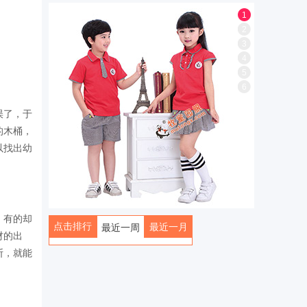
1
2
3
4
5
6
误了，于
的木桶，
以找出幼
。
，有的却
点击排行
最近一月
最近一周
材的出
全部
断，就能