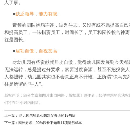
人了事。
■
缺乏领导，能力有限
带领的团队抱怨连连，缺乏斗志，又没有或不愿提高自己
和提高员工，一味指责员工，时间长了，员工和园长貌合神离
往是园长。
■
居功自傲，自视甚高
对幼儿园有些贡献就居功自傲，觉得幼儿园发展到今天都
无法运转，总是提过分要求，索要过度资源，甚至不把投资人
人都照转，幼儿园其实也不会真正离不开谁。正所谓”快马先
往是所谓的“牛人”。
版权声明：部分文章和图片来自网络，版权属于原作者，如侵害您的合法权益，请您
们将在24小时内删除。
上一篇：
幼儿园老师真心想对父母说的18句话
下一篇：
园长必读：90%园长不知道11项隐形成本