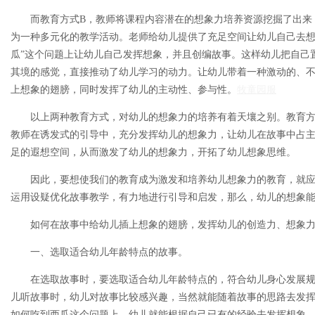
而教育方式B，教师将课程内容潜在的想象力培养资源挖掘了出来
为一种多元化的教学活动。老师给幼儿提供了充足空间让幼儿自己去想
瓜”这个问题上让幼儿自己发挥想象，并且创编故事。这样幼儿把自己
其境的感觉，直接推动了幼儿学习的动力。让幼儿带着一种激动的、
上想象的翅膀，同时发挥了幼儿的主动性、参与性。
牧童园服
以上两种教育方式，对幼儿的想象力的培养有着天壤之别。教育方
教师在诱发式的引导中，充分发挥幼儿的想象力，让幼儿在故事中占
足的遐想空间，从而激发了幼儿的想象力，开拓了幼儿想象思维。
因此，要想使我们的教育成为激发和培养幼儿想象力的教育，就
运用设疑优化故事教学，有力地进行引导和启发，那么，幼儿的想象
如何在故事中给幼儿插上想象的翅膀，发挥幼儿的创造力、想象
一、选取适合幼儿年龄特点的故事。
在选取故事时，要选取适合幼儿年龄特点的，符合幼儿身心发展
儿听故事时，幼儿对故事比较感兴趣，当然就能随着故事的思路去发
如何吃到西瓜这个问题上，幼儿就能根据自己已有的经验去发挥想象