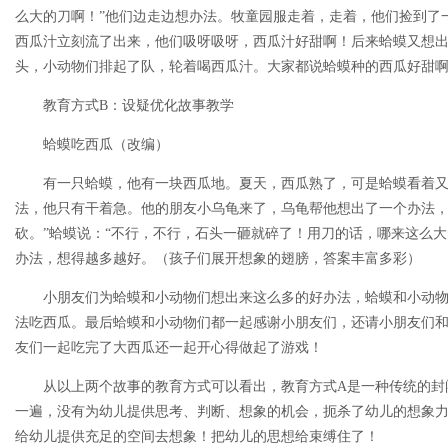
么大的刀啊！”他们边走边想办法。牧童园服走着，走着，他们捡到了
西瓜汁立刻流了出来，他们吸呀吸呀，西瓜汁好甜啊！后来蛤蟆又想
头，小动物们排起了队，轮着喝西瓜汁。大家都说蛤蟆种的西瓜好甜
教育方式B：设疑优化故事教学
蛤蟆吃西瓜（改编）
有一只蛤蟆，他有一块西瓜地。夏天，西瓜熟了，可是蛤蟆看着
法，他只有干着急。他的朋友小乌龟来了，乌龟帮他想出了一个办法，
砍。”蛤蟆说：“不行，不行，石头一砸就碎了！用刀的话，哪来这么大
办法，想得越多越好。（孩子们展开想象的翅膀，答案丰富多彩）
小朋友们为蛤蟆和小动物们想出来这么多的好办法，蛤蟆和小动
法吃西瓜。最后蛤蟆和小动物们都一起感谢小朋友们，还请小朋友们
友们一起吃完了大西瓜还一起开心得做起了游戏！
从以上两个故事的教育方式可以看出，教育方式A是一种传统的封
一遍，没有为幼儿提供思考、判断、想象的机会，扼杀了幼儿的想象
给幼儿提供充足的空间去想象！把幼儿的思想给束缚住了！