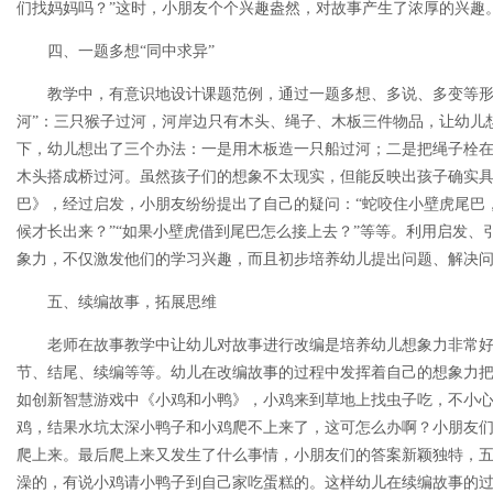
们找妈妈吗？”这时，小朋友个个兴趣盎然，对故事产生了浓厚的兴趣
四、一题多想“同中求异”
教学中，有意识地设计课题范例，通过一题多想、多说、多变等形
河”：三只猴子过河，河岸边只有木头、绳子、木板三件物品，让幼儿
下，幼儿想出了三个办法：一是用木板造一只船过河；二是把绳子栓
木头搭成桥过河。虽然孩子们的想象不太现实，但能反映出孩子确实
巴》，经过启发，小朋友纷纷提出了自己的疑问：“蛇咬住小壁虎尾巴，
候才长出来？”“如果小壁虎借到尾巴怎么接上去？”等等。利用启发、
象力，不仅激发他们的学习兴趣，而且初步培养幼儿提出问题、解决
五、续编故事，拓展思维
老师在故事教学中让幼儿对故事进行改编是培养幼儿想象力非常
节、结尾、续编等等。幼儿在改编故事的过程中发挥着自己的想象力
如创新智慧游戏中《小鸡和小鸭》，小鸡来到草地上找虫子吃，不小
鸡，结果水坑太深小鸭子和小鸡爬不上来了，这可怎么办啊？小朋友
爬上来。最后爬上来又发生了什么事情，小朋友们的答案新颖独特，
澡的，有说小鸡请小鸭子到自己家吃蛋糕的。这样幼儿在续编故事的