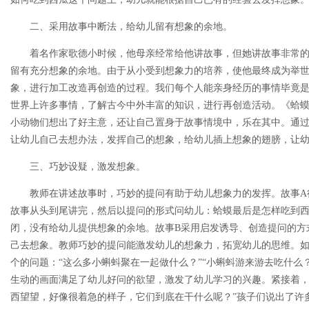
二、采用故事中断法，给幼儿留有想象的余地。
着名作家歌德小时候，他母亲经常给他讲故事，但她讲故事非常
留有充分想象的余地。由于从小受到想象力的培养，使他最终成为举
象，进行加工改造再创造的过程。我们每个人能亲身经历的事情毕竟
世界上许多事情，了解古今中外丰富的知识，进行再创造活动。《蛤蟆
小动物们想出了好主意，还让自己置身于故事情境中，乐在其中。通
让幼儿自己去想办法，发挥自己的想象，给幼儿插上想象的翅膀，让
三、巧妙设疑，激发想象。
教师在讲述故事时，巧妙的提问有助于幼儿想象力的发挥。故事A
故事从头到尾讲完，然后以提问的形式问幼儿：蛤蟆最后是怎样吃到
闭，没有给幼儿提供想象的余地。故事B采用启发诱导、创造提问的方
己去想象。教师巧妙的提问能激发幼儿的想象力，拓宽幼儿的思维。
个的问题：“这么多小蝌蚪聚在一起做什么？”“小蝌蚪游来游去吃什么？
生动的画面满足了幼儿好问的欲望，激发了幼儿学习的兴趣。紧接着，
西望望，好像很着急的样子，它们到底在干什么呢？”孩子们说出了许