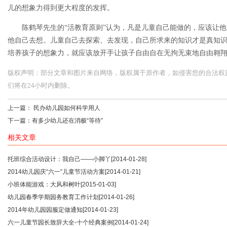
儿的想象力得到更大程度的发挥。
陈鹤琴先生的“活教育原则”认为，凡是儿童自己能做的，应该让
他自己去想。儿童自己去探索、去发现，自己所求来的知识才是真知
培养孩子的想象力，就应该放开手让孩子自由自在无拘无束地自由翱
版权声明：部分文章和图片来自网络，版权属于原作者，如侵害您的合法权益，请您
们将在24小时内删除。
上一篇：
民办幼儿园如何科学用人
下一篇：
有多少幼儿还在消极“等待”
相关文章
托班综合活动设计：我自己——小脚丫
[2014-01-28]
2014幼儿园庆“六一”儿童节活动方案
[2014-01-21]
小班体能游戏：大风和树叶
[2015-01-03]
幼儿园春季学期园务教育工作计划
[2014-01-26]
2014年幼儿园园服定做通知
[2014-01-23]
六一儿童节园长致辞大全-十个经典案例
[2014-01-24]