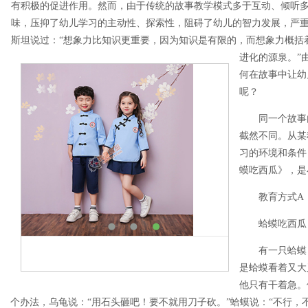
有积极的促进作用。然而，由于传统的故事教学模式多于互动、倾听
味，压抑了幼儿学习的主动性、探索性，阻碍了幼儿的智力发展，严
斯坦说过：“想象力比知识更重要，因为知识是有限的，而想象力概括
进化的源泉。”
何在故事中让幼
呢？
同一个故事
截然不同。从某
习的环境和条件
蟆吃西瓜》，是
教育方式A
蛤蟆吃西瓜
有一只蛤蟆
是蛤蟆看着又大
他只有干着急。
个办法，乌龟说：“用石头砸吧！要不就用刀子砍。”蛤蟆说：“不行，