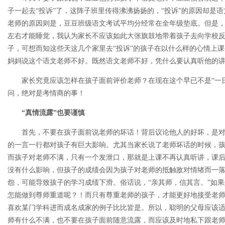
子一起去“投诉”了，这阵子班里传得沸沸扬扬的，“投诉”的原因却是
老师的原因则是，豆豆班级语文考试平均分经常在全年级垫底。但是，
左右才能睡觉，我认为家长不应该如此大张旗鼓地带着孩子去向学校
子，可想而知这些天这几个家里去“投诉”的孩子在以什么样的心情上
妈妈说这个语文老师不好。既然语文老师不好，凭什么要认真听他的
家长究竟应该怎样在孩子面前评价老师？在现在这个早已不是“一日
问，绝对是考情商的事！
“真情流露”也要谨慎
首先，不要在孩子面前说老师的坏话！背后议论他人的好坏，是对
的一言一行都对孩子有巨大影响。尤其当家长说了老师坏话的时候，
而孩子对老师不满，只有一个发泄口，那就是上课不再认真听讲，课
没有什么影响，但孩子的成绩会因为孩子对老师的抵触敌对情绪而一
怨，可能导致孩子的学习成绩下滑。俗话说，“亲其师，信其言。”如
怎能做到尊师重道呢？！而只有尊重老师的孩子，才能更好地接受老
喜欢某门学科进而成名成家的例子比比皆是。所以，聪明的父母应该
师有什么不满，也不要在孩子面前随意流露，而应该及时地私下跟老