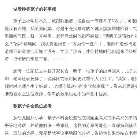
做老师和孩子的和事佬
孩子上小学后不久，就跟我抱怨，说自己一节课举了N次手，可老
是没有叫她。我笑着问她，你是不是挺难过的？她义愤填膺地回答：“
手回答问题，我一直举手，老师竟然叫他们不叫我！”我听了这话故作
么？”她不解地问。我认真地回答：“因为你一直举手，老师知道你肯
老师不知道他们听懂了没有、学会了没有，才会特地叫他们起来回答呀
着，但情绪已明显平复。
牧童园服
还有一位家长去学校开家长会，听了一堆孩子的缺点回来，儿子忐忑
啊，老师还表扬你了，说你比前段时间更注重个人卫生了。”其实，老
顿时对老师产生了好感：“老师连我这小的变化都发现了，看来老师很
渐渐喜欢上这位老师，学习的效果也在不知不觉中提高。
教孩子学会换位思考
从幼儿园到小学，孩子不时会说些他在校园里高兴或不高兴的事情
平等地对话，并帮他解决一些难题，这样的分享可能会一直保持到孩
候，最佳的选择，无疑是就事论事地跟他分析，告诉他如果你站在老