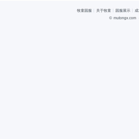
牧童园服
关于牧童
园服展示
成
©
mutongx.com