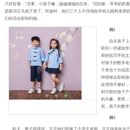
只好应着：“没事，小孩子嘛，磕磕碰碰的总有。”回到家，爷爷奶奶
是眼泪立马就下来了。吃饭时，他们三个人不停地批评幼儿园和老师
们的话会影响到她。
例2
自从孩子上小
听到一些诸如学
师的惩罚手段太
对孩子的数学老
子来也十分凶恶
种情绪会影响孩
处理得不够好，
则可能对孩子产
的兴趣。果然，
怨，孩子的数学
例3
昨天，妻子跟我说，豆豆他们班换了个语文老师，豆豆很喜欢这个