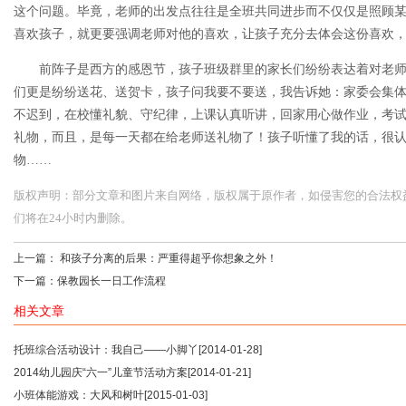
这个问题。毕竟，老师的出发点往往是全班共同进步而不仅仅是照顾
喜欢孩子，就更要强调老师对他的喜欢，让孩子充分去体会这份喜欢
前阵子是西方的感恩节，孩子班级群里的家长们纷纷表达着对老师们
们更是纷纷送花、送贺卡，孩子问我要不要送，我告诉她：家委会集
不迟到，在校懂礼貌、守纪律，上课认真听讲，回家用心做作业，考
礼物，而且，是每一天都在给老师送礼物了！孩子听懂了我的话，很
物……
版权声明：部分文章和图片来自网络，版权属于原作者，如侵害您的合法权益，请您
们将在24小时内删除。
上一篇：
和孩子分离的后果：严重得超乎你想象之外！
下一篇：
保教园长一日工作流程
相关文章
托班综合活动设计：我自己——小脚丫
[2014-01-28]
2014幼儿园庆“六一”儿童节活动方案
[2014-01-21]
小班体能游戏：大风和树叶
[2015-01-03]