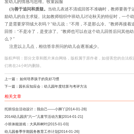
发幼儿的情感与思维。牧童园服
(3)善于追问和质疑。
当幼儿表述不清或回答不准确时，教师要善于
励幼儿的自主求疑。比如教师组织中班幼儿讨论秋天的特征时，一个幼儿
了是需要穿羽绒大衣吗？”幼儿说：“不用，不是那么冷。”教师再接着
回答：“不是冷了，是变凉了。”教师也可以在这个幼儿回答后问其他幼
么？”
注意以上几点，相信答非所问的幼儿会逐渐减少。
版权声明：部分文章和图片来自网络，版权属于原作者，如侵害您的合法权益，请您
们将在24小时内删除。
上一篇：
如何培养孩子的良好习惯
下一篇：
园长应知应会：幼儿园年度结算与考评方法
相关文章
托班综合活动设计：我自己——小脚丫
[2014-01-28]
2014幼儿园庆“六一”儿童节活动方案
[2014-01-21]
小班体能游戏：大风和树叶
[2015-01-03]
幼儿园春季学期园务教育工作计划
[2014-01-26]