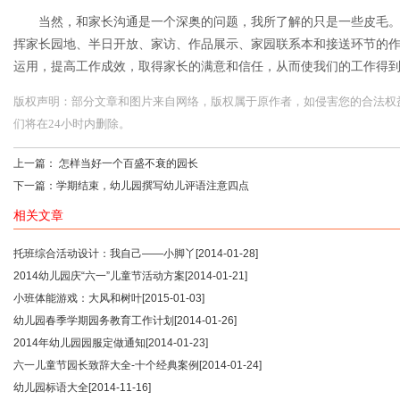
当然，和家长沟通是一个深奥的问题，我所了解的只是一些皮毛
挥家长园地、半日开放、家访、作品展示、家园联系本和接送环节的
运用，提高工作成效，取得家长的满意和信任，从而使我们的工作得
版权声明：部分文章和图片来自网络，版权属于原作者，如侵害您的合法权益，请您
们将在24小时内删除。
上一篇：
怎样当好一个百盛不衰的园长
下一篇：
学期结束，幼儿园撰写幼儿评语注意四点
相关文章
托班综合活动设计：我自己——小脚丫
[2014-01-28]
2014幼儿园庆“六一”儿童节活动方案
[2014-01-21]
小班体能游戏：大风和树叶
[2015-01-03]
幼儿园春季学期园务教育工作计划
[2014-01-26]
2014年幼儿园园服定做通知
[2014-01-23]
六一儿童节园长致辞大全-十个经典案例
[2014-01-24]
幼儿园标语大全
[2014-11-16]