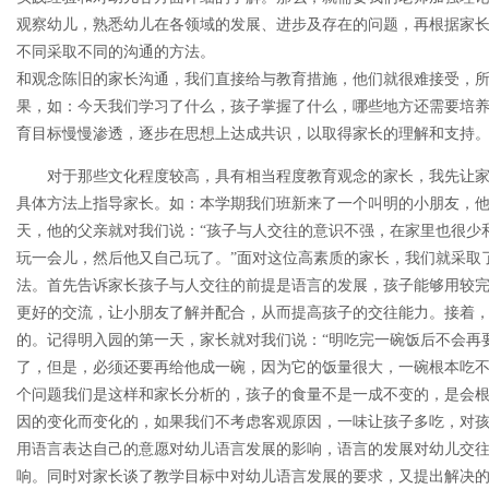
观察幼儿，熟悉幼儿在各领域的发展、进步及存在的问题，再根据家
不同采取不同的沟通的方法。
和观念陈旧的家长沟通，我们直接给与教育措施，他们就很难接受，
果，如：今天我们学习了什么，孩子掌握了什么，哪些地方还需要培
育目标慢慢渗透，逐步在思想上达成共识，以取得家长的理解和支持
对于那些文化程度较高，具有相当程度教育观念的家长，我先让
具体方法上指导家长。如：本学期我们班新来了一个叫明的小朋友，
天，他的父亲就对我们说：“孩子与人交往的意识不强，在家里也很少
玩一会儿，然后他又自己玩了。”面对这位高素质的家长，我们就采取
法。首先告诉家长孩子与人交往的前提是语言的发展，孩子能够用较
更好的交流，让小朋友了解并配合，从而提高孩子的交往能力。接着
的。记得明入园的第一天，家长就对我们说：“明吃完一碗饭后不会再
了，但是，必须还要再给他成一碗，因为它的饭量很大，一碗根本吃不
个问题我们是这样和家长分析的，孩子的食量不是一成不变的，是会
因的变化而变化的，如果我们不考虑客观原因，一味让孩子多吃，对
用语言表达自己的意愿对幼儿语言发展的影响，语言的发展对幼儿交
响。同时对家长谈了教学目标中对幼儿语言发展的要求，又提出解决