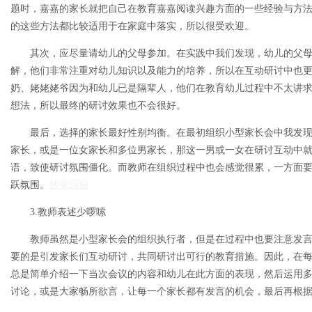
题时，嘉嘉的家长就把自己在教育嘉嘉阅读兴趣方面的一些经验与方
的这些方法都比较适用于在家庭中落实，所以很受欢迎。
其次，应尽量请幼儿的父母参加。在实践中我们发现，幼儿的父
解，他们非常注重对幼儿知识以及能力的培养，所以在互动研讨中也
奶、姥姥姥爷因为和幼儿已是隔辈人，他们在教育幼儿过程中不太讲
想法，所以最终的研讨效果也不会很好。
最后，选择的家长最好性别均衡。在最初组织小型家长会中我发
家长，或是一位女家长和多位男家长，那这一男或一女在研讨互动中
语，致使研讨氛围僵化。而教师在组织过程中也会感觉很累，一方面
跃氛围。
牧童园服
3.教师表述少啰嗦
教师虽然是小型家长会的组织执行者，但是在过程中也要注意发
要的是引发家长们互动研讨，共同研讨出可行的教育措施。因此，在
总是简单介绍一下当次会议的内容和幼儿在此方面的表现，然后运用
讨论，或是大家畅所欲言，让每一个家长都有发言的机会，最后再根